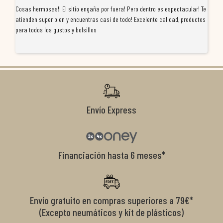
Cosas hermosas!! El sitio engaña por fuera! Pero dentro es espectacular! Te
Tu
atienden super bien y encuentras casi de todo! Excelente calidad, productos
de
para todos los gustos y bolsillos
pr
re
ti
co
r
Envío Express
Financiación hasta 6 meses*
Envío gratuito en compras superiores a 79€*
(Excepto neumáticos y kit de plásticos)