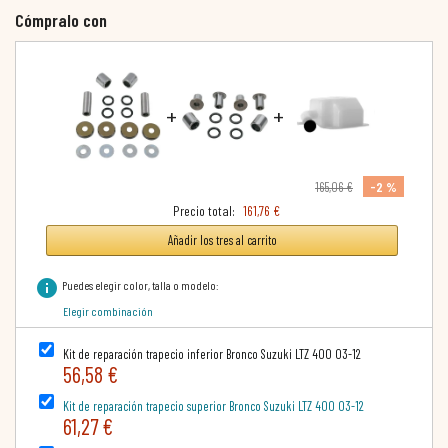
Cómpralo con
+
+
-2 %
165,06 €
Precio total:
161,76 €
Añadir los tres al carrito
info
Puedes elegir color, talla o modelo:
Elegir combinación
Kit de reparación trapecio inferior Bronco Suzuki LTZ 400 03-12
56,58 €
Kit de reparación trapecio superior Bronco Suzuki LTZ 400 03-12
61,27 €