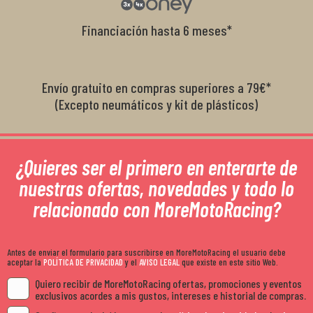
Financiación hasta 6 meses*
Envío gratuito en compras superiores a 79€*
(Excepto neumáticos y kit de plásticos)
¿Quieres ser el primero en enterarte de
nuestras ofertas, novedades y todo lo
relacionado con MoreMotoRacing?
Antes de enviar el formulario para suscribirse en MoreMotoRacing el usuario debe
aceptar la
POLÍTICA DE PRIVACIDAD
y el
AVISO LEGAL
que existe en este sitio Web.
Quiero recibir de MoreMotoRacing ofertas, promociones y eventos
exclusivos acordes a mis gustos, intereses e historial de compras.