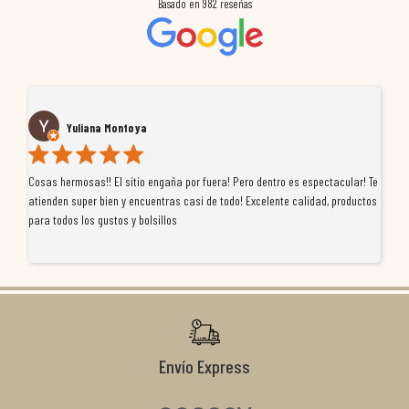
Basado en
982
reseñas
Yuliana Montoya
Cosas hermosas!! El sitio engaña por fuera! Pero dentro es espectacular! Te
Tu
atienden super bien y encuentras casi de todo! Excelente calidad, productos
de
para todos los gustos y bolsillos
pr
re
ti
co
r
Envío Express