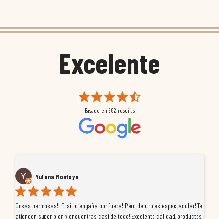
Excelente
Basado en
982
reseñas
Yuliana Montoya
Cosas hermosas!! El sitio engaña por fuera! Pero dentro es espectacular! Te
Tu
atienden super bien y encuentras casi de todo! Excelente calidad, productos
de