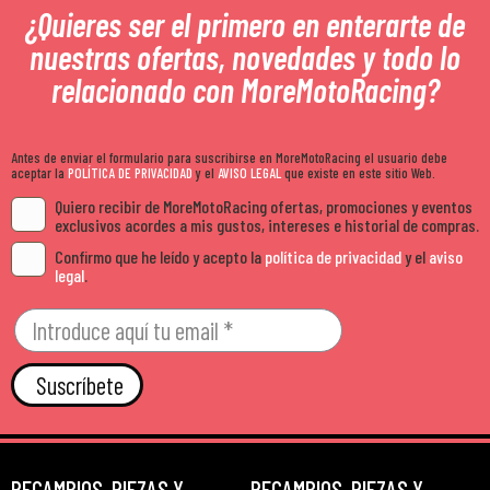
¿Quieres ser el primero en enterarte de
nuestras ofertas, novedades y todo lo
relacionado con MoreMotoRacing?
Antes de enviar el formulario para suscribirse en MoreMotoRacing el usuario debe
aceptar la
POLÍTICA DE PRIVACIDAD
y el
AVISO LEGAL
que existe en este sitio Web.
Quiero recibir de MoreMotoRacing ofertas, promociones y eventos
exclusivos acordes a mis gustos, intereses e historial de compras.
Confirmo que he leído y acepto la
política de privacidad
y el
aviso
legal
.
Suscríbete
RECAMBIOS, PIEZAS Y
RECAMBIOS, PIEZAS Y