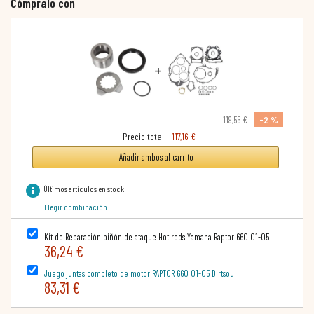
Cómpralo con
+
-2 %
119,55 €
Precio total:
117,16 €
Añadir ambos al carrito
info
Últimos artículos en stock
Elegir combinación
Kit de Reparación piñón de ataque Hot rods Yamaha Raptor 660 01-05
36,24 €
Juego juntas completo de motor RAPTOR 660 01-05 Dirtsoul
83,31 €