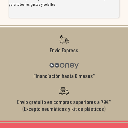
para todos los gustos y bolsillos
pr
re
ti
co
r
Envío Express
Financiación hasta 6 meses*
Envío gratuito en compras superiores a 79€*
(Excepto neumáticos y kit de plásticos)