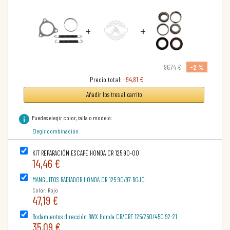
+
+
-2 %
96,74 €
Precio total:
94,81 €
Añadir los tres al carrito
info
Puedes elegir color, talla o modelo:
Elegir combinación
KIT REPARACIÓN ESCAPE HONDA CR 125 90-00
14,46 €
MANGUITOS RADIADOR HONDA CR 125 90/97 ROJO
Color: Rojo
47,19 €
Rodamientos dirección BWX Honda CR/CRF 125/250/450 92-21
35,09 €