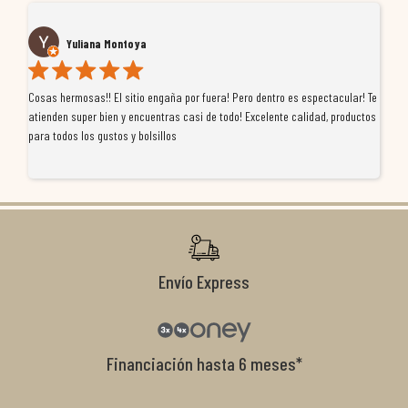
Yuliana Montoya
Cosas hermosas!! El sitio engaña por fuera! Pero dentro es espectacular! Te
Tu
atienden super bien y encuentras casi de todo! Excelente calidad, productos
de
para todos los gustos y bolsillos
pr
re
ti
co
r
Envío Express
Financiación hasta 6 meses*