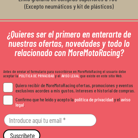
(Excepto neumáticos y kit de plásticos)
¿Quieres ser el primero en enterarte de
nuestras ofertas, novedades y todo lo
relacionado con MoreMotoRacing?
Antes de enviar el formulario para suscribirse en MoreMotoRacing el usuario debe
aceptar la
POLÍTICA DE PRIVACIDAD
y el
AVISO LEGAL
que existe en este sitio Web.
Quiero recibir de MoreMotoRacing ofertas, promociones y eventos
exclusivos acordes a mis gustos, intereses e historial de compras.
Confirmo que he leído y acepto la
política de privacidad
y el
aviso
legal
.
Suscríbete