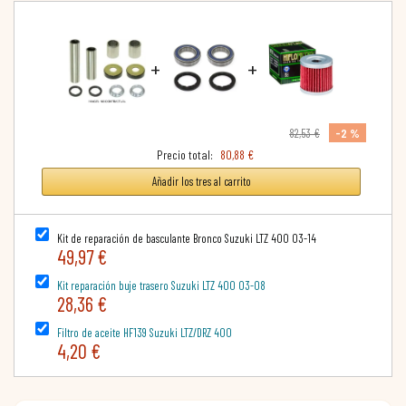
+
+
-2 %
82,53 €
Precio total:
80,88 €
Añadir los tres al carrito
Kit de reparación de basculante Bronco Suzuki LTZ 400 03-14
49,97 €
Kit reparación buje trasero Suzuki LTZ 400 03-08
28,36 €
Filtro de aceite HF139 Suzuki LTZ/DRZ 400
4,20 €