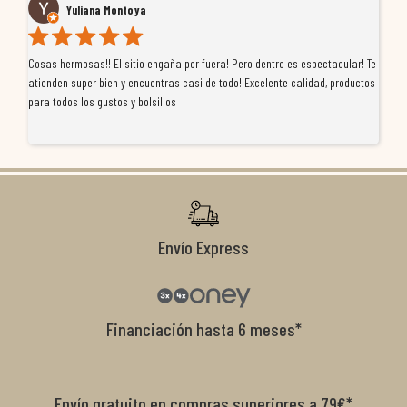
Yuliana Montoya
Cosas hermosas!! El sitio engaña por fuera! Pero dentro es espectacular! Te
Tu
atienden super bien y encuentras casi de todo! Excelente calidad, productos
de
para todos los gustos y bolsillos
pr
re
ti
co
r
Envío Express
Financiación hasta 6 meses*
Envío gratuito en compras superiores a 79€*