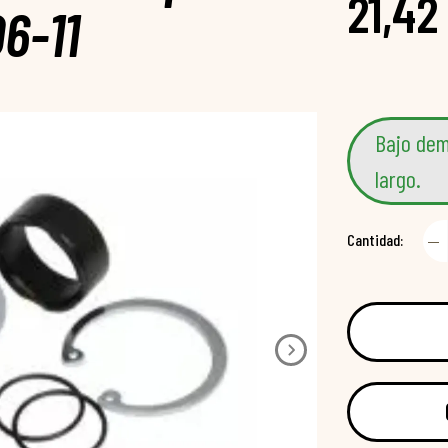
21,42
6-11
Bajo dem
largo.
Cantidad: