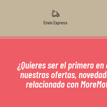
Envío Express
¿Quieres ser el primero en
nuestras ofertas, novedad
relacionado con MoreMo