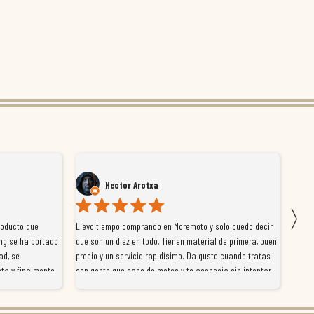
Hector Arotxa
〉
roducto que
Llevo tiempo comprando en Moremoto y solo puedo decir
Vengo
ng se ha portado
que son un diez en todo. Tienen material de primera, buen
la ti
ad, se
precio y un servicio rapidísimo. Da gusto cuando tratas
tiene
ta y finalmente
con gente que sabe de motos y te aconseja sin intentar
traba
y satisfactoria.
venderte por vender. Los pedidos llegan perfectos, bien
y ayu
nte se implican
embalados y siempre a tiempo. Se nota que les importa
busca