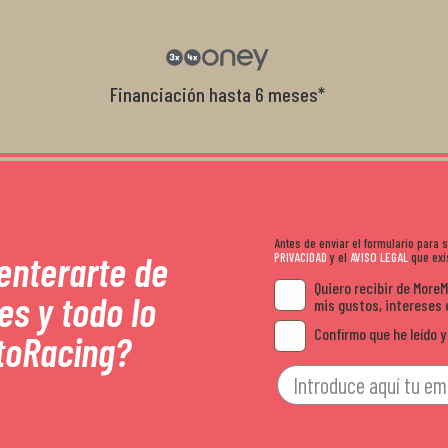
con el cliente, y me ofrecieron unas con
garantía que no me la igualaron en otro
recomendables.
Financiación hasta 6 meses*
Antes de enviar el formulario para
 enterarte de
PRIVACIDAD
y el
AVISO LEGAL
que exis
Quiero recibir de More
es y todo lo
mis gustos, intereses 
Confirmo que he leído y
toRacing?