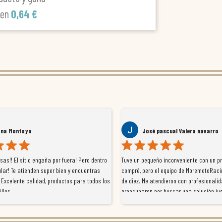
len
0,64 €
ana Montoya
José pascual Valera navarro
as!! El sitio engaña por fuera! Pero dentro
Tuve un pequeño inconveniente con un p
lar! Te atienden super bien y encuentras
compré, pero el equipo de MoremotoRaci
 Excelente calidad, productos para todos los
de diez. Me atendieron con profesionalid
illos
preocuparon por buscar una solución jus
resolvieron el problema de forma rápida 
Da gusto tratar con tiendas que realme