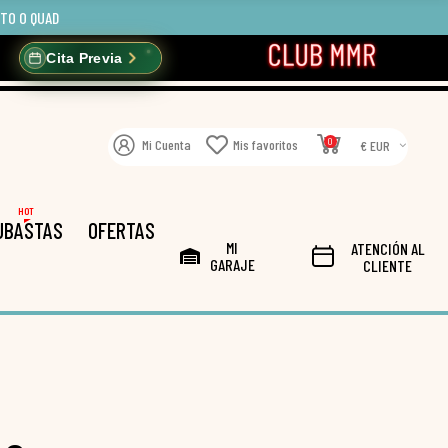
OTO O QUAD
Cita Previa
0
Mi Cuenta
Mis favoritos
€ EUR
HOT
UBASTAS
OFERTAS
MI
ATENCIÓN AL
GARAJE
CLIENTE