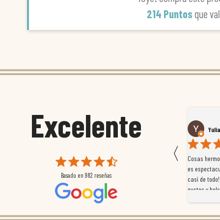
214 Puntos
que va
Excelente
Susana García Luis
Yuli
〈
 que
Magnífica atención al cliente. Tuvimos un pequeño
Cosas hermos
mpleados
retraso en el pedido y desde el minuto uno se
es espectacu
Basado en
982
reseñas
a
preocuparon por ayudarnos en todo. Gracias a Sergio,
casi de todo!
magnífico gestor... atento, amable, un servicio de 10.
gustos y bols
Gracias de nuevo por todo!