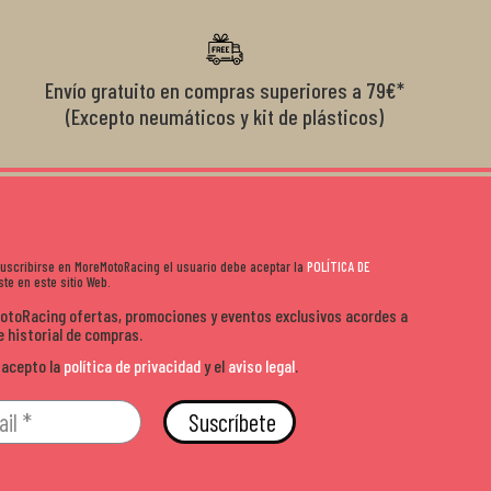
diciones de
el cliente y que disfrutan lo que hacen. Si te gusta la
años 
s lados. Muy
moto y quieres comprar sin complicarte, Moremoto es el
sitio. Calidad, rapidez y buen rollo. ??️
Envío gratuito en compras superiores a 79€*
(Excepto neumáticos y kit de plásticos)
 suscribirse en MoreMotoRacing el usuario debe aceptar la
POLÍTICA DE
te en este sitio Web.
MotoRacing ofertas, promociones y eventos exclusivos acordes a
e historial de compras.
 acepto la
política de privacidad
y el
aviso legal
.
Suscríbete