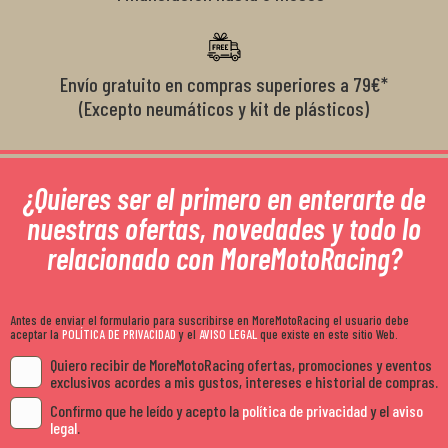
Envío gratuito en compras superiores a 79€*
(Excepto neumáticos y kit de plásticos)
¿Quieres ser el primero en enterarte de
nuestras ofertas, novedades y todo lo
relacionado con MoreMotoRacing?
Antes de enviar el formulario para suscribirse en MoreMotoRacing el usuario debe
aceptar la
POLÍTICA DE PRIVACIDAD
y el
AVISO LEGAL
que existe en este sitio Web.
Quiero recibir de MoreMotoRacing ofertas, promociones y eventos
exclusivos acordes a mis gustos, intereses e historial de compras.
Confirmo que he leído y acepto la
política de privacidad
y el
aviso
legal
.