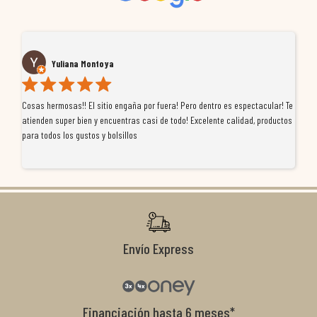
Yuliana Montoya
Cosas hermosas!! El sitio engaña por fuera! Pero dentro es espectacular! Te
Tu
atienden super bien y encuentras casi de todo! Excelente calidad, productos
de
para todos los gustos y bolsillos
pr
re
ti
co
r
Envío Express
Financiación hasta 6 meses*