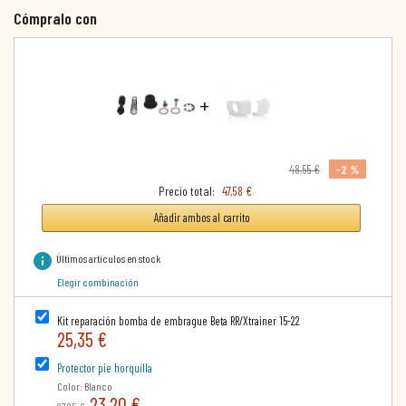
Cómpralo con
+
-2 %
48,55 €
Precio total:
47,58 €
Añadir ambos al carrito
info
Últimos artículos en stock
Elegir combinación
Kit reparación bomba de embrague Beta RR/Xtrainer 15-22
25,35 €
Protector pie horquilla
Color: Blanco
23,20 €