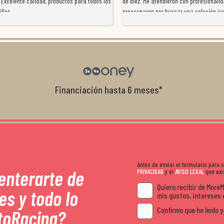
 Excelente calidad, productos para todos los
de diez. Me atendieron con profesionalid
illos
preocuparon por buscar una solución jus
resolvieron el problema de forma rápida 
Da gusto tratar con tiendas que realme
con el cliente, y me ofrecieron unas con
garantía que no me la igualaron en otro
recomendables.
Financiación hasta 6 meses*
Antes de enviar el formulario para
 enterarte de
PRIVACIDAD
y el
AVISO LEGAL
que exis
Quiero recibir de More
es y todo lo
mis gustos, intereses 
Confirmo que he leído y
toRacing?