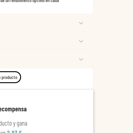
 de un rendimiento óptimo en cada
e producto
recompensa
ducto y gana
len
2,93 €