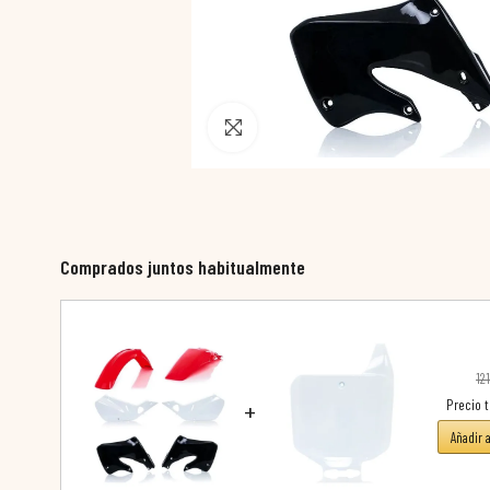
Pincha para agrandar
Comprados juntos habitualmente
12
+
Precio t
Añadir 