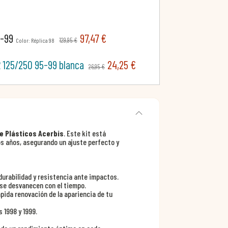
8-99
97,47 €
129,95 €
Color: Réplica 98
R 125/250 95-99 blanca
24,25 €
26,95 €
de Plásticos Acerbis
. Este kit está
s años, asegurando un ajuste perfecto y
urabilidad y resistencia ante impactos.
 se desvanecen con el tiempo.
ápida renovación de la apariencia de tu
 1998 y 1999.