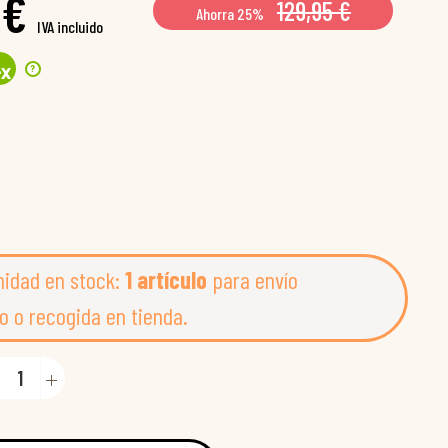
 €
129,95 €
Ahorra 25%
IVA incluido
?
4
x
nidad en stock:
1 artículo
para envío
o o recogida en tienda.