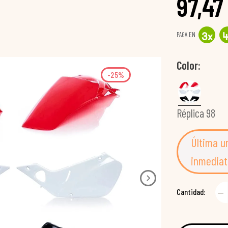
97,47
PAGA EN
3
x
Color
-25%
Réplica 98
Última u
inmediat
Cantidad: