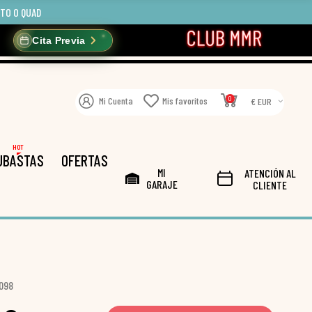
OTO O QUAD
Cita Previa
0
Mi Cuenta
Mis favoritos
€ EUR
HOT
UBASTAS
OFERTAS
MI
ATENCIÓN AL
GARAJE
CLIENTE
.098