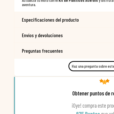
Actualiza tu moto con el
Kit de Plásticos Acerbis
y disfruta
aventura.
Especificaciones del producto
Envíos y devoluciones
Preguntas frecuentes
Haz una pregunta sobre est
Obtener puntos de 
¡Oye! compra este pro
975 Puntos
que va