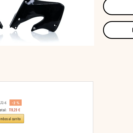
-2 %
1,72 €
otal:
119,29 €
ambos al carrito