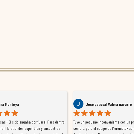
ana Montoya
José pascual Valera navarro
as!! El sitio engaña por fuera! Pero dentro
Tuve un pequeño inconveniente con un p
lar! Te atienden super bien y encuentras
compré, pero el equipo de MoremotoRaci