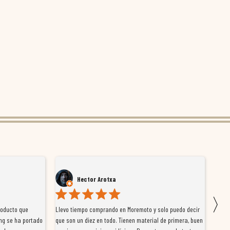
Hector Arotxa
〉
roducto que
Llevo tiempo comprando en Moremoto y solo puedo decir
Vengo
ng se ha portado
que son un diez en todo. Tienen material de primera, buen
la ti