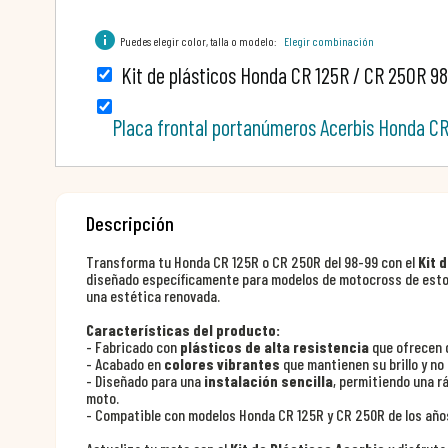
info
Puedes elegir color, talla o modelo:
Elegir combinación
Kit de plásticos Honda CR 125R / CR 250R 9
Placa frontal portanúmeros Acerbis Honda C
Descripción
Transforma tu Honda CR 125R o CR 250R del 98-99 con el
Kit 
diseñado específicamente para modelos de motocross de esto
una estética renovada.
Características del producto:
- Fabricado con
plásticos de alta resistencia
que ofrecen d
- Acabado en
colores vibrantes
que mantienen su brillo y no
- Diseñado para una
instalación sencilla
, permitiendo una r
moto.
- Compatible con modelos Honda CR 125R y CR 250R de los años