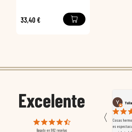
33,40 €
Excelente
Susana García Luis
Yuli
〈
 que
Magnífica atención al cliente. Tuvimos un pequeño
Cosas hermos
mpleados
retraso en el pedido y desde el minuto uno se
es espectacu
Basado en
982
reseñas