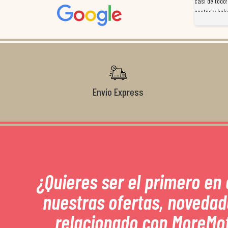
a
preocuparon por ayudarnos en todo. Gracias a Sergio,
casi de todo!
magnífico gestor... atento, amable, un servicio de 10.
gustos y bols
Gracias de nuevo por todo!
Envío Express
¿Quieres ser el primero en
nuestras ofertas, novedad
relacionado con MoreMo