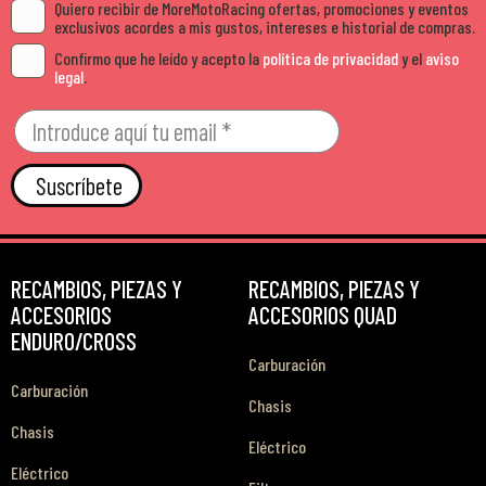
Quiero recibir de MoreMotoRacing ofertas, promociones y eventos
exclusivos acordes a mis gustos, intereses e historial de compras.
Confirmo que he leído y acepto la
política de privacidad
y el
aviso
legal
.
Suscríbete
RECAMBIOS, PIEZAS Y
RECAMBIOS, PIEZAS Y
ACCESORIOS
ACCESORIOS QUAD
ENDURO/CROSS
Carburación
Carburación
Chasis
Chasis
Eléctrico
Eléctrico