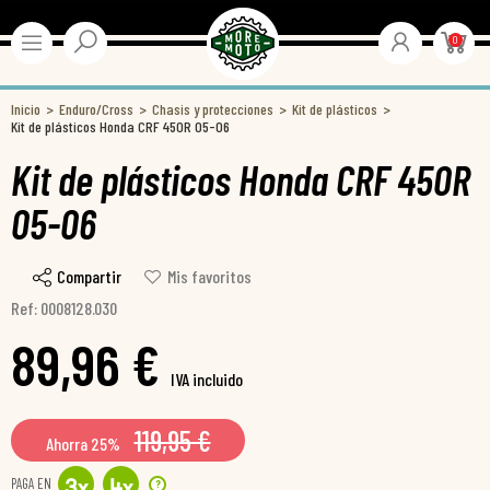
0
Inicio
Enduro/Cross
Chasis y protecciones
Kit de plásticos
Kit de plásticos Honda CRF 450R 05-06
Kit de plásticos Honda CRF 450R
05-06
Compartir
Mis favoritos
Ref: 0008128.030
89,96 €
IVA incluido
119,95 €
Ahorra 25%
PAGA EN
?
3
x
4
x