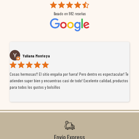
Basado en
982
reseñas
Yuliana Montoya
Cosas hermosas!! El sitio engaña por fuera! Pero dentro es espectacular! Te
Tu
atienden super bien y encuentras casi de todo! Excelente calidad, productos
de
para todos los gustos y bolsillos
pr
re
ti
co
r
Envío Express