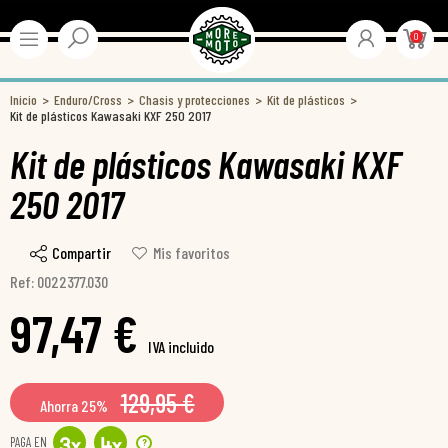
0
Inicio
Enduro/Cross
Chasis y protecciones
Kit de plásticos
Kit de plásticos Kawasaki KXF 250 2017
Kit de plásticos Kawasaki KXF
250 2017
Compartir
Mis favoritos
Ref: 0022377.030
97,47 €
IVA incluido
129,95 €
Ahorra 25%
PAGA EN
?
3
x
4
x