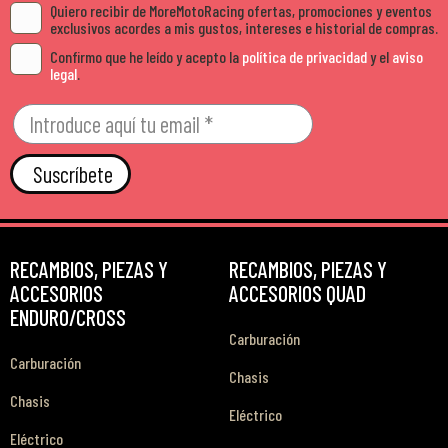
Quiero recibir de MoreMotoRacing ofertas, promociones y eventos
exclusivos acordes a mis gustos, intereses e historial de compras.
Confirmo que he leído y acepto la
política de privacidad
y el
aviso
legal
.
Suscríbete
RECAMBIOS, PIEZAS Y
RECAMBIOS, PIEZAS Y
ACCESORIOS
ACCESORIOS QUAD
ENDURO/CROSS
Carburación
Carburación
Chasis
Chasis
Eléctrico
Eléctrico