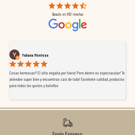
Basado en
982
reseñas
Yuliana Montoya
Cosas hermosas!! El sitio engaña por fuera! Pero dentro es espectacular! Te
Tu
atienden super bien y encuentras casi de todo! Excelente calidad, productos
de
para todos los gustos y bolsillos
pr
re
ti
co
r
Envío Express