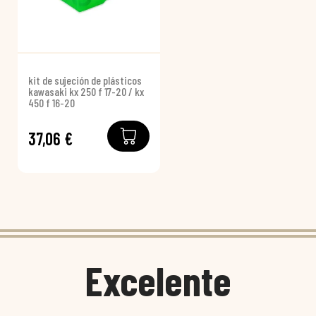
kit de sujeción de plásticos
kawasaki kx 250 f 17-20 / kx
450 f 16-20
37,06 €
Excelente