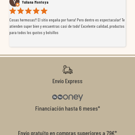
Yuliana Montoya
Cosas hermosas!! El sitio engaña por fuera! Pero dentro es espectacular! Te
Tu
atienden super bien y encuentras casi de todo! Excelente calidad, productos
de
para todos los gustos y bolsillos
pr
re
ti
co
r
Envío Express
Financiación hasta 6 meses*
Envío gratuito en compras superiores a 79€*