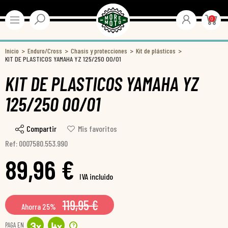
0
Inicio
Enduro/Cross
Chasis y protecciones
Kit de plásticos
KIT DE PLASTICOS YAMAHA YZ 125/250 00/01
KIT DE PLASTICOS YAMAHA YZ
125/250 00/01
Compartir
Mis favoritos
Ref: 0007580.553.990
89,96 €
IVA incluido
119,95 €
Ahorra 25%
PAGA EN
?
3
x
4
x