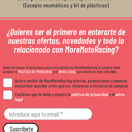
(Excepto neumáticos y kit de plásticos)
¿Quieres ser el primero en enterarte de
nuestras ofertas, novedades y todo lo
relacionado con MoreMotoRacing?
Antes de enviar el formulario para suscribirse en MoreMotoRacing el usuario debe
aceptar la
POLÍTICA DE PRIVACIDAD
y el
AVISO LEGAL
que existe en este sitio Web.
Quiero recibir de MoreMotoRacing ofertas, promociones y eventos
exclusivos acordes a mis gustos, intereses e historial de compras.
Confirmo que he leído y acepto la
política de privacidad
y el
aviso
legal
.
Suscríbete