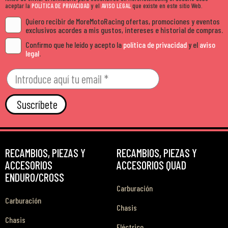
aceptar la
POLÍTICA DE PRIVACIDAD
y el
AVISO LEGAL
que existe en este sitio Web.
Quiero recibir de MoreMotoRacing ofertas, promociones y eventos
exclusivos acordes a mis gustos, intereses e historial de compras.
Confirmo que he leído y acepto la
política de privacidad
y el
aviso
legal
.
Suscríbete
RECAMBIOS, PIEZAS Y
RECAMBIOS, PIEZAS Y
ACCESORIOS
ACCESORIOS QUAD
ENDURO/CROSS
Carburación
Carburación
Chasis
Chasis
Eléctrico