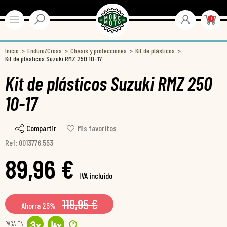
0
Inicio
Enduro/Cross
Chasis y protecciones
Kit de plásticos
Kit de plásticos Suzuki RMZ 250 10-17
Kit de plásticos Suzuki RMZ 250
10-17
Compartir
Mis favoritos
Ref: 0013776.553
89,96 €
IVA incluido
119,95 €
Ahorra 25%
PAGA EN
?
3
x
4
x