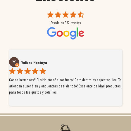
Basado en
982
reseñas
Yuliana Montoya
Cosas hermosas!! El sitio engaña por fuera! Pero dentro es espectacular! Te
Tu
atienden super bien y encuentras casi de todo! Excelente calidad, productos
de
para todos los gustos y bolsillos
pr
re
ti
co
r