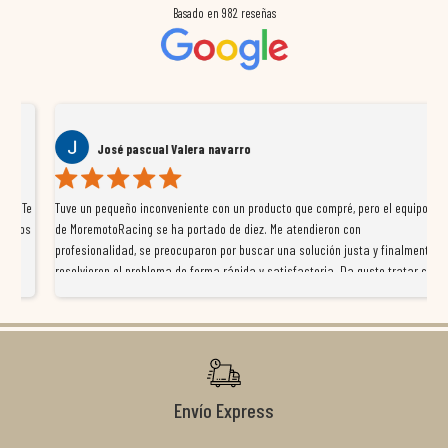
Basado en
982
reseñas
José pascual Valera navarro
Te
Tuve un pequeño inconveniente con un producto que compré, pero el equipo
Ll
os
de MoremotoRacing se ha portado de diez. Me atendieron con
to
profesionalidad, se preocuparon por buscar una solución justa y finalmente
gu
resolvieron el problema de forma rápida y satisfactoria. Da gusto tratar con
ve
tiendas que realmente se implican con el cliente, y me ofrecieron unas
a 
condiciones de garantía que no me la igualaron en otros lados. Muy
te
recomendables.
Ca
Envío Express