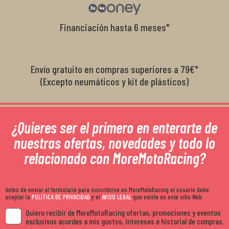
Financiación hasta 6 meses*
Envío gratuito en compras superiores a 79€*
(Excepto neumáticos y kit de plásticos)
¿Quieres ser el primero en enterarte de
nuestras ofertas, novedades y todo lo
relacionado con MoreMotoRacing?
Antes de enviar el formulario para suscribirse en MoreMotoRacing el usuario debe
aceptar la
POLÍTICA DE PRIVACIDAD
y el
AVISO LEGAL
que existe en este sitio Web.
Quiero recibir de MoreMotoRacing ofertas, promociones y eventos
exclusivos acordes a mis gustos, intereses e historial de compras.