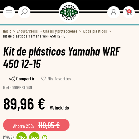
0
Inicio
Enduro/Cross
Chasis y protecciones
Kit de plásticos
Kit de plásticos Yamaha WRF 450 12-15
Kit de plásticos Yamaha WRF
450 12-15
Compartir
Mis favoritos
Ref: 0016561.030
89,96 €
IVA incluido
119,95 €
Ahorra 25%
PAGA EN
?
3
x
4
x