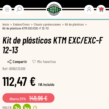
0
Inicio
Enduro/Cross
Chasis y protecciones
Kit de plásticos
Kit de plásticos KTM EXC/EXC-F 12-13
Kit de plásticos KTM EXC/EXC-F
12-13
Compartir
Mis favoritos
Ref: 0016233.010
112,47 €
IVA incluido
149,96 €
Ahorra 25%
PAGA EN
?
3
x
4
x