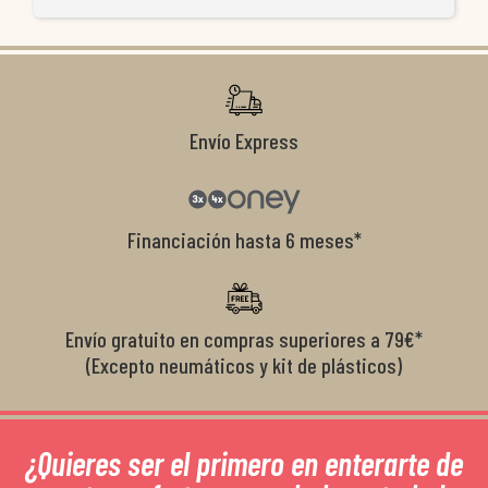
ti
co
r
Envío Express
Financiación hasta 6 meses*
Envío gratuito en compras superiores a 79€*
(Excepto neumáticos y kit de plásticos)
¿Quieres ser el primero en enterarte de