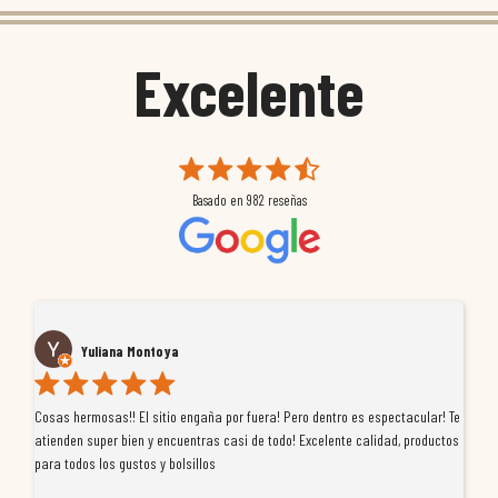
Excelente
Basado en
982
reseñas
Yuliana Montoya
Cosas hermosas!! El sitio engaña por fuera! Pero dentro es espectacular! Te
Tu
atienden super bien y encuentras casi de todo! Excelente calidad, productos
de
para todos los gustos y bolsillos
pr
re