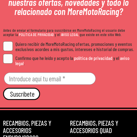
nuestras ofertas, novedades y todo lo
relacionado con MoreMotoRacing?
Antes de enviar el formulario para suscribirse en MoreMotoRacing el usuario debe
aceptar la
POLÍTICA DE PRIVACIDAD
y el
AVISO LEGAL
que existe en este sitio Web.
Quiero recibir de MoreMotoRacing ofertas, promociones y eventos
exclusivos acordes a mis gustos, intereses e historial de compras.
Confirmo que he leído y acepto la
política de privacidad
y el
aviso
legal
.
Suscríbete
RECAMBIOS, PIEZAS Y
RECAMBIOS, PIEZAS Y
ACCESORIOS
ACCESORIOS QUAD