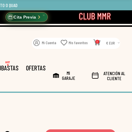
OTO O QUAD
Cita Previa
0
Mi Cuenta
Mis favoritos
€ EUR
HOT
UBASTAS
OFERTAS
MI
ATENCIÓN AL
GARAJE
CLIENTE