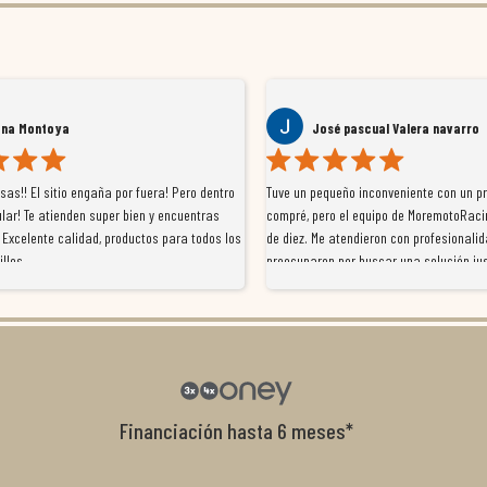
ana Montoya
José pascual Valera navarro
as!! El sitio engaña por fuera! Pero dentro
Tuve un pequeño inconveniente con un p
lar! Te atienden super bien y encuentras
compré, pero el equipo de MoremotoRaci
 Excelente calidad, productos para todos los
de diez. Me atendieron con profesionalid
illos
preocuparon por buscar una solución jus
resolvieron el problema de forma rápida 
Da gusto tratar con tiendas que realme
con el cliente, y me ofrecieron unas con
garantía que no me la igualaron en otro
recomendables.
Financiación hasta 6 meses*