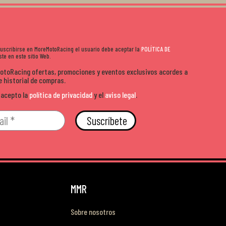
 suscribirse en MoreMotoRacing el usuario debe aceptar la
POLÍTICA DE
te en este sitio Web.
MotoRacing ofertas, promociones y eventos exclusivos acordes a
e historial de compras.
 acepto la
política de privacidad
y el
aviso legal
.
Suscríbete
MMR
Sobre nosotros