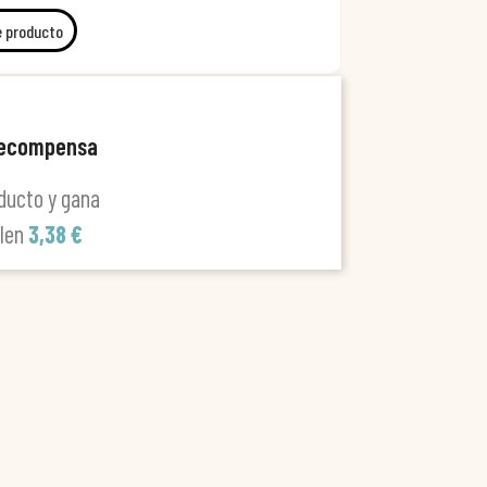
e producto
recompensa
ducto y gana
alen
3,38 €