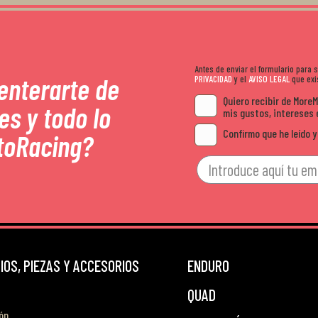
Antes de enviar el formulario para
 enterarte de
PRIVACIDAD
y el
AVISO LEGAL
que exis
Quiero recibir de More
es y todo lo
mis gustos, intereses 
Confirmo que he leído y
toRacing?
OS, PIEZAS Y ACCESORIOS
ENDURO
QUAD
ón