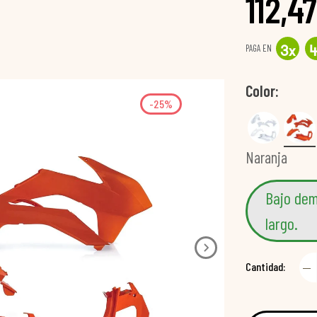
112,4
PAGA EN
3
x
Color
-25%
Naranja
Bajo dem
largo.
Cantidad: