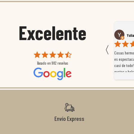
Excelente
Susana García Luis
Yuli
〈
 que
Magnífica atención al cliente. Tuvimos un pequeño
Cosas hermos
mpleados
retraso en el pedido y desde el minuto uno se
es espectacu
Basado en
982
reseñas
a
preocuparon por ayudarnos en todo. Gracias a Sergio,
casi de todo!
magnífico gestor... atento, amable, un servicio de 10.
gustos y bols
Gracias de nuevo por todo!
Envío Express