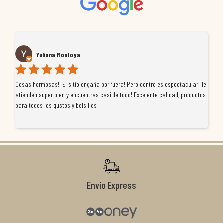
Yuliana Montoya
Cosas hermosas!! El sitio engaña por fuera! Pero dentro es espectacular! Te
Tu
atienden super bien y encuentras casi de todo! Excelente calidad, productos
de
para todos los gustos y bolsillos
pr
re
ti
co
r
Envío Express