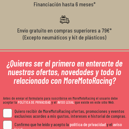
Financiación hasta 6 meses*
Envío gratuito en compras superiores a 79€*
(Excepto neumáticos y kit de plásticos)
¿Quieres ser el primero en enterarte de
nuestras ofertas, novedades y todo lo
relacionado con MoreMotoRacing?
Antes de enviar el formulario para suscribirse en MoreMotoRacing el usuario debe
aceptar la
POLÍTICA DE PRIVACIDAD
y el
AVISO LEGAL
que existe en este sitio Web.
Quiero recibir de MoreMotoRacing ofertas, promociones y eventos
exclusivos acordes a mis gustos, intereses e historial de compras.
Confirmo que he leído y acepto la
política de privacidad
y el
aviso