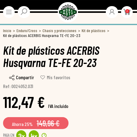
0
Inicio
Enduro/Cross
Chasis y protecciones
Kit de plásticos
Kit de plásticos ACERBIS Husqvarna TE-FE 20-23
Kit de plásticos ACERBIS
Husqvarna TE-FE 20-23
Compartir
Mis favoritos
Ref: 0024052.031
112,47 €
IVA incluido
149,96 €
Ahorra 25%
PAGA EN
?
3
x
4
x