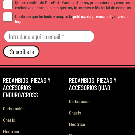
Quiero recibir de MoreMotoRacing ofertas, promociones y eventos
exclusivos acordes a mis gustos, intereses e historial de compras.
Confirmo que he leído y acepto la
política de privacidad
y el
aviso
legal
.
Suscríbete
RECAMBIOS, PIEZAS Y
RECAMBIOS, PIEZAS Y
ACCESORIOS
ACCESORIOS QUAD
ENDURO/CROSS
Carburación
Carburación
Chasis
Chasis
Eléctrico
Eléctrico