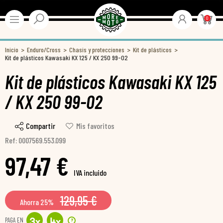
0
Inicio
Enduro/Cross
Chasis y protecciones
Kit de plásticos
Kit de plásticos Kawasaki KX 125 / KX 250 99-02
Kit de plásticos Kawasaki KX 125
/ KX 250 99-02
Compartir
Mis favoritos
Ref: 0007569.553.099
97,47 €
IVA incluido
129,95 €
Ahorra 25%
PAGA EN
?
3
x
4
x