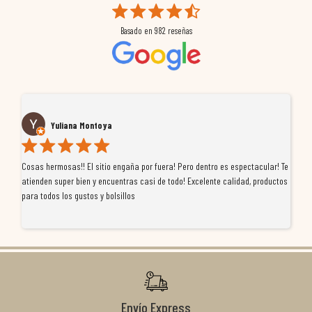
Basado en
982
reseñas
Yuliana Montoya
Cosas hermosas!! El sitio engaña por fuera! Pero dentro es espectacular! Te
Tu
atienden super bien y encuentras casi de todo! Excelente calidad, productos
de
para todos los gustos y bolsillos
pr
re
ti
co
r
Envío Express