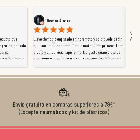
Hector Arotxa
〉
roducto que
Llevo tiempo comprando en Moremoto y solo puedo decir
Vengo
ng se ha portado
que son un diez en todo. Tienen material de primera, buen
la ti
ad, se
precio y un servicio rapidísimo. Da gusto cuando tratas
tiene
ta y finalmente
con gente que sabe de motos y te aconseja sin intentar
traba
y satisfactoria.
venderte por vender. Los pedidos llegan perfectos, bien
y ayu
nte se implican
embalados y siempre a tiempo. Se nota que les importa
busca
diciones de
el cliente y que disfrutan lo que hacen. Si te gusta la
años 
s lados. Muy
moto y quieres comprar sin complicarte, Moremoto es el
sitio. Calidad, rapidez y buen rollo. ??️
Envío gratuito en compras superiores a 79€*
(Excepto neumáticos y kit de plásticos)