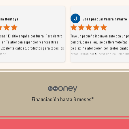
ana Montoya
José pascual Valera navarro
as!! El sitio engaña por fuera! Pero dentro
Tuve un pequeño inconveniente con un p
lar! Te atienden super bien y encuentras
compré, pero el equipo de MoremotoRaci
 Excelente calidad, productos para todos los
de diez. Me atendieron con profesionalid
illos
preocuparon por buscar una solución jus
resolvieron el problema de forma rápida 
Da gusto tratar con tiendas que realme
con el cliente, y me ofrecieron unas con
garantía que no me la igualaron en otro
recomendables.
Financiación hasta 6 meses*