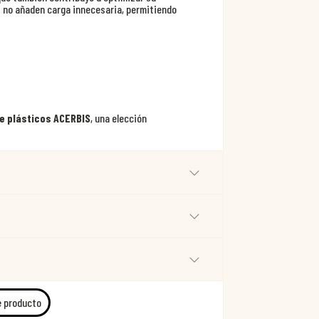
s no añaden carga innecesaria, permitiendo
de plásticos ACERBIS
, una elección
e producto