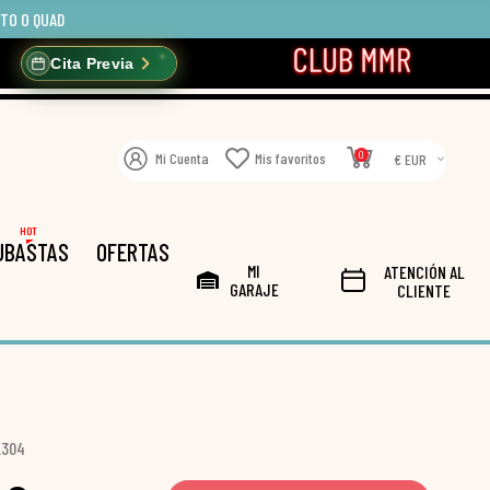
OTO O QUAD
Cita Previa
0
Mi Cuenta
Mis favoritos
€ EUR
HOT
UBASTAS
OFERTAS
MI
ATENCIÓN AL
GARAJE
CLIENTE
.304