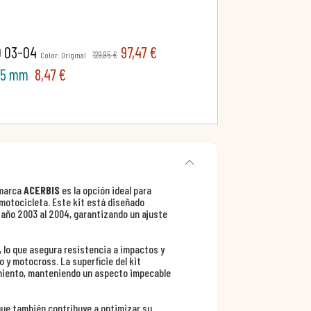
0 03-04
97,47 €
129,95 €
Color: Original
1.5 mm
8,47 €
 marca
ACERBIS
es la opción ideal para
 motocicleta. Este kit está diseñado
año 2003 al 2004, garantizando un ajuste
, lo que asegura resistencia a impactos y
 y motocross. La superficie del kit
nimiento, manteniendo un aspecto impecable
o que también contribuye a optimizar su