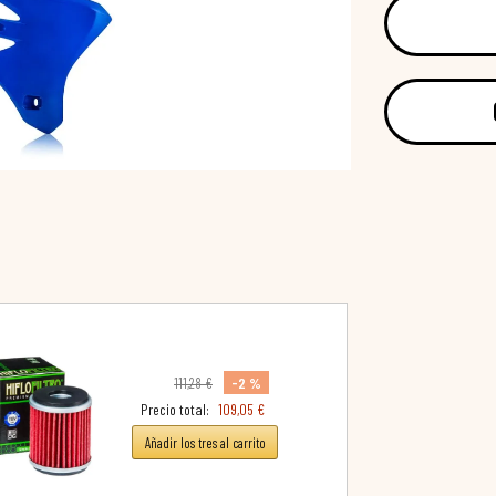
-2 %
111,28 €
Precio total:
109,05 €
Añadir los tres al carrito