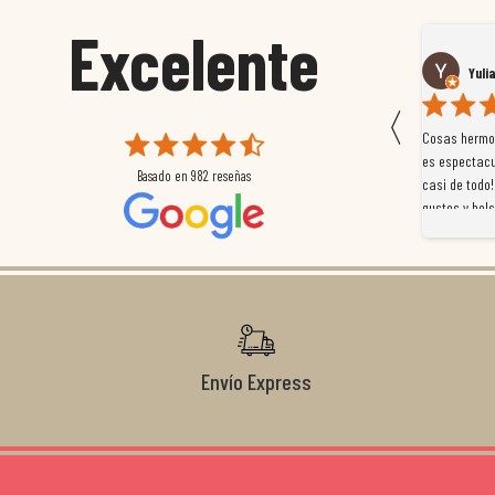
Excelente
Susana García Luis
Yuli
〈
 que
Magnífica atención al cliente. Tuvimos un pequeño
Cosas hermos
mpleados
retraso en el pedido y desde el minuto uno se
es espectacu
Basado en
982
reseñas
a
preocuparon por ayudarnos en todo. Gracias a Sergio,
casi de todo!
magnífico gestor... atento, amable, un servicio de 10.
gustos y bols
Gracias de nuevo por todo!
Envío Express