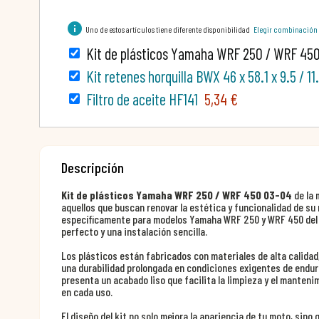
info
Uno de estos artículos tiene diferente disponibilidad
Elegir combinación
Kit de plásticos Yamaha WRF 250 / WRF 45
Kit retenes horquilla BWX 46 x 58.1 x 9.5 / 1
Filtro de aceite HF141
5,34 €
Descripción
Kit de plásticos Yamaha WRF 250 / WRF 450 03-04
de la
aquellos que buscan renovar la estética y funcionalidad de su
específicamente para modelos Yamaha WRF 250 y WRF 450 del 
perfecto y una instalación sencilla.
Los plásticos están fabricados con materiales de alta calidad
una durabilidad prolongada en condiciones exigentes de enduro
presenta un acabado liso que facilita la limpieza y el mante
en cada uso.
El diseño del kit no solo mejora la apariencia de tu moto, sin