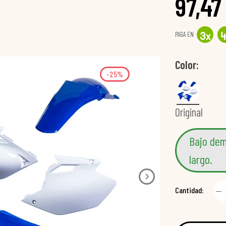
97,47
PAGA EN
3
x
Color
-25%
Original
Bajo dem
largo.
Cantidad: