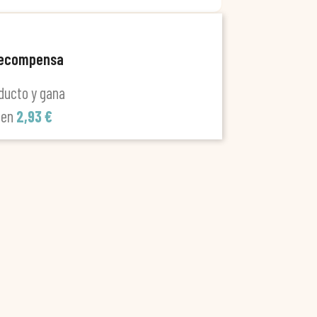
recompensa
ducto y gana
len
2,93 €