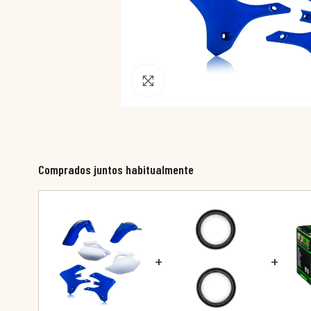
Pincha para agrandar
Comprados juntos habitualmente
+
+