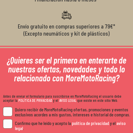
Envío gratuito en compras superiores a 79€*
(Excepto neumáticos y kit de plásticos)
¿Quieres ser el primero en enterarte de
nuestras ofertas, novedades y todo lo
relacionado con MoreMotoRacing?
Antes de enviar el formulario para suscribirse en MoreMotoRacing el usuario debe
aceptar la
POLÍTICA DE PRIVACIDAD
y el
AVISO LEGAL
que existe en este sitio Web.
Quiero recibir de MoreMotoRacing ofertas, promociones y eventos
exclusivos acordes a mis gustos, intereses e historial de compras.
Confirmo que he leído y acepto la
política de privacidad
y el
aviso
legal
.