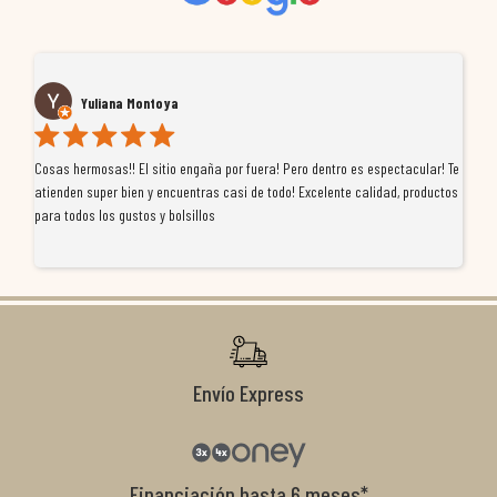
Yuliana Montoya
Cosas hermosas!! El sitio engaña por fuera! Pero dentro es espectacular! Te
Tu
atienden super bien y encuentras casi de todo! Excelente calidad, productos
de
para todos los gustos y bolsillos
pr
re
ti
co
r
Envío Express
Financiación hasta 6 meses*