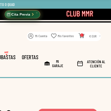
OTO O QUAD
Cita Previa
0
Mi Cuenta
Mis favoritos
€ EUR
HOT
UBASTAS
OFERTAS
MI
ATENCIÓN AL
GARAJE
CLIENTE