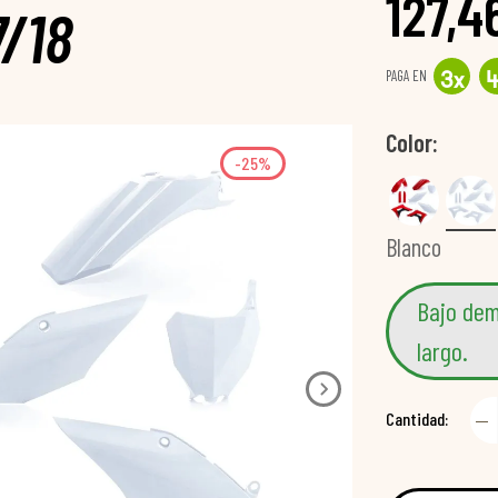
127,4
7/18
PAGA EN
3
x
Color
-25%
Blanco
Bajo dem
largo.
Cantidad: