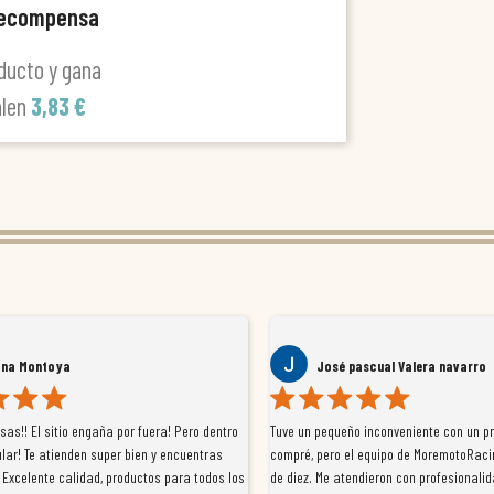
recompensa
ducto y gana
alen
3,83 €
ana Montoya
José pascual Valera navarro
as!! El sitio engaña por fuera! Pero dentro
Tuve un pequeño inconveniente con un p
lar! Te atienden super bien y encuentras
compré, pero el equipo de MoremotoRaci
 Excelente calidad, productos para todos los
de diez. Me atendieron con profesionalid