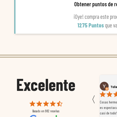
Obtener puntos de 
¡Oye! compra este pro
1275 Puntos
que v
Excelente
Susana García Luis
Yuli
〈
 que
Magnífica atención al cliente. Tuvimos un pequeño
Cosas hermos
mpleados
retraso en el pedido y desde el minuto uno se
es espectacu
Basado en
982
reseñas
a
preocuparon por ayudarnos en todo. Gracias a Sergio,
casi de todo!