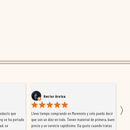
Hector Arotxa
〉
roducto que
Llevo tiempo comprando en Moremoto y solo puedo decir
Vengo
ng se ha portado
que son un diez en todo. Tienen material de primera, buen
la ti
ad, se
precio y un servicio rapidísimo. Da gusto cuando tratas
tiene