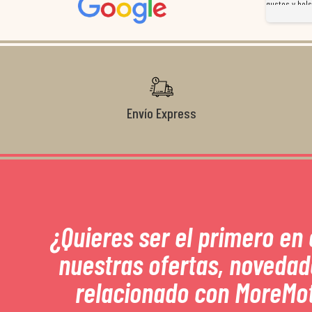
magnífico gestor... atento, amable, un servicio de 10.
gustos y bols
Gracias de nuevo por todo!
Envío Express
¿Quieres ser el primero en
nuestras ofertas, novedad
relacionado con MoreMo