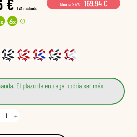
6 €
169,94 €
Ahorra 25%
IVA incluido
?
4
x
6
x
anda. El plazo de entrega podría ser más