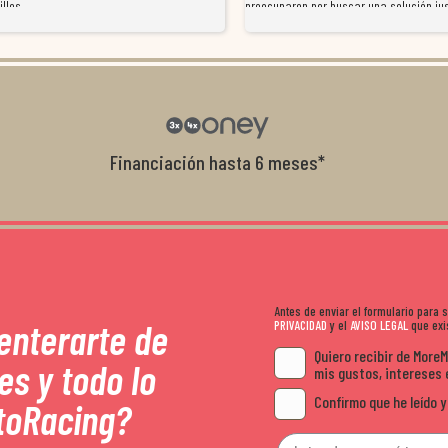
illos
preocuparon por buscar una solución jus
resolvieron el problema de forma rápida 
Da gusto tratar con tiendas que realme
con el cliente, y me ofrecieron unas con
garantía que no me la igualaron en otro
recomendables.
Financiación hasta 6 meses*
Antes de enviar el formulario para
 enterarte de
PRIVACIDAD
y el
AVISO LEGAL
que exis
Quiero recibir de More
es y todo lo
mis gustos, intereses 
Confirmo que he leído y
toRacing?