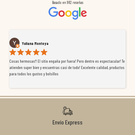
Basado en
982
reseñas
Yuliana Montoya
Cosas hermosas!! El sitio engaña por fuera! Pero dentro es espectacular! Te
Tu
atienden super bien y encuentras casi de todo! Excelente calidad, productos
de
para todos los gustos y bolsillos
pr
re
ti
co
r
Envío Express