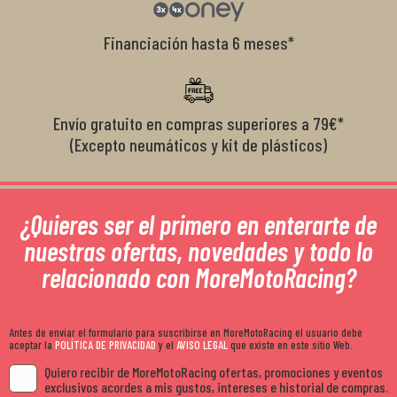
Financiación hasta 6 meses*
Envío gratuito en compras superiores a 79€*
(Excepto neumáticos y kit de plásticos)
¿Quieres ser el primero en enterarte de
nuestras ofertas, novedades y todo lo
relacionado con MoreMotoRacing?
Antes de enviar el formulario para suscribirse en MoreMotoRacing el usuario debe
aceptar la
POLÍTICA DE PRIVACIDAD
y el
AVISO LEGAL
que existe en este sitio Web.
Quiero recibir de MoreMotoRacing ofertas, promociones y eventos
exclusivos acordes a mis gustos, intereses e historial de compras.