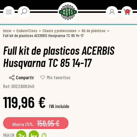
0
Inicio
Enduro/Cross
Chasis y protecciones
Kit de plásticos
Full kit de plasticos ACERBIS Husqvarna TC 85 14-17
Full kit de plasticos ACERBIS
Husqvarna TC 85 14-17
Compartir
Mis favoritos
Ref: 0022808.040
119,96 €
IVA incluido
159,95 €
Ahorra 25%
PAGA EN
?
3
x
4
x