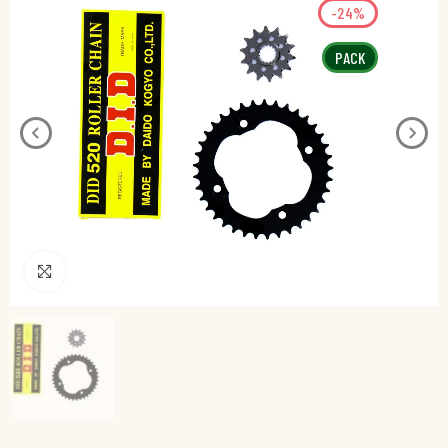
-24%
PACK
Pincha para agrandar