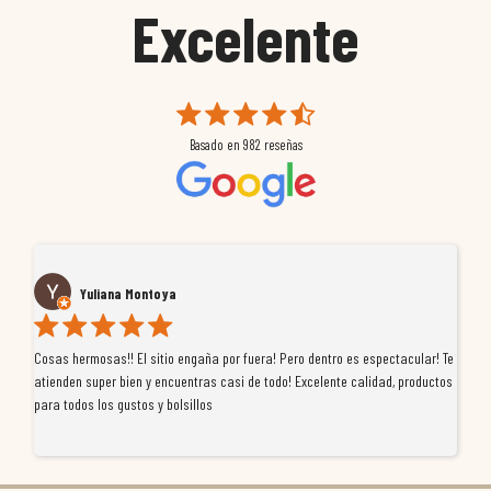
Excelente
Basado en
982
reseñas
Yuliana Montoya
Cosas hermosas!! El sitio engaña por fuera! Pero dentro es espectacular! Te
Tu
atienden super bien y encuentras casi de todo! Excelente calidad, productos
de
para todos los gustos y bolsillos
pr
re
ti
co