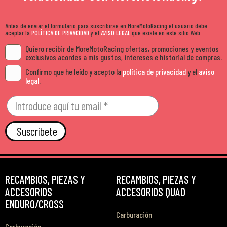
Antes de enviar el formulario para suscribirse en MoreMotoRacing el usuario debe
aceptar la
POLÍTICA DE PRIVACIDAD
y el
AVISO LEGAL
que existe en este sitio Web.
Quiero recibir de MoreMotoRacing ofertas, promociones y eventos
exclusivos acordes a mis gustos, intereses e historial de compras.
Confirmo que he leído y acepto la
política de privacidad
y el
aviso
legal
.
Suscríbete
RECAMBIOS, PIEZAS Y
RECAMBIOS, PIEZAS Y
ACCESORIOS
ACCESORIOS QUAD
ENDURO/CROSS
Carburación
Carburación