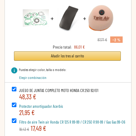
+
+
-2 %
87,77 €
Precio total:
86,01 €
Añadir los tres al carrito
info
Puedes elegir color, talla o modelo:
Elegir combinación
JUEGO DE JUNTAS COMPLETO MOTO HONDA CR 250 92/01
48,33 €
Protector amortiguador Acerbis
21,95 €
Filtro de aire Twin air Honda CR 125 R 89-99 / CR 250 R 98-99 / Gas Gas 99-06
17,49 €
19,43 €