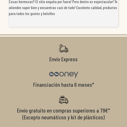
Cosas hermosas!! El sitio engaña por fuera! Pero dentro es espectacular! Te
Tu
atienden super bien y encuentras casi de todo! Excelente calidad, productos
de
para todos los gustos y bolsillos
pr
re
ti
co
r
Envío Express
Financiación hasta 6 meses*
Envío gratuito en compras superiores a 79€*
(Excepto neumáticos y kit de plásticos)