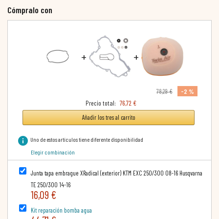
Cómpralo con
+
+
-2 %
78,29 €
Precio total:
76,72 €
Añadir los tres al carrito
info
Uno de estos artículos tiene diferente disponibilidad
Elegir combinación
Junta tapa embrague XRadical (exterior) KTM EXC 250/300 08-16 Husqvarna
TE 250/300 14-16
16,09 €
Kit reparación bomba agua