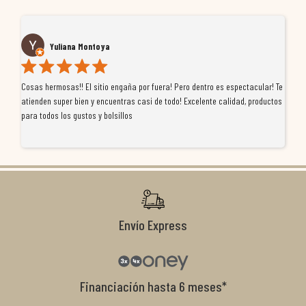
Yuliana Montoya
Cosas hermosas!! El sitio engaña por fuera! Pero dentro es espectacular! Te
Tu
atienden super bien y encuentras casi de todo! Excelente calidad, productos
de
para todos los gustos y bolsillos
pr
re
ti
co
r
Envío Express
Financiación hasta 6 meses*