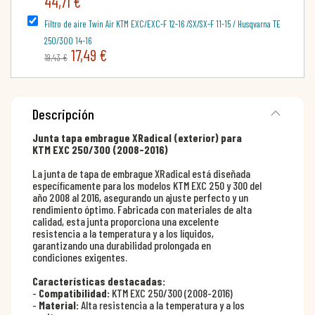
44,71 €
Filtro de aire Twin Air KTM EXC/EXC-F 12-16 /SX/SX-F 11-15 / Husqvarna TE
250/300 14-16
17,49 €
19,43 €
Descripción
Junta tapa embrague XRadical (exterior) para
KTM EXC 250/300 (2008-2016)
La junta de tapa de embrague XRadical está diseñada
específicamente para los modelos KTM EXC 250 y 300 del
año 2008 al 2016, asegurando un ajuste perfecto y un
rendimiento óptimo. Fabricada con materiales de alta
calidad, esta junta proporciona una excelente
resistencia a la temperatura y a los líquidos,
garantizando una durabilidad prolongada en
condiciones exigentes.
Características destacadas:
-
Compatibilidad:
KTM EXC 250/300 (2008-2016)
-
Material:
Alta resistencia a la temperatura y a los