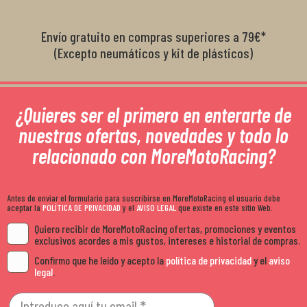
Envío gratuito en compras superiores a 79€*
(Excepto neumáticos y kit de plásticos)
¿Quieres ser el primero en enterarte de
nuestras ofertas, novedades y todo lo
relacionado con MoreMotoRacing?
Antes de enviar el formulario para suscribirse en MoreMotoRacing el usuario debe
aceptar la
POLÍTICA DE PRIVACIDAD
y el
AVISO LEGAL
que existe en este sitio Web.
Quiero recibir de MoreMotoRacing ofertas, promociones y eventos
exclusivos acordes a mis gustos, intereses e historial de compras.
Confirmo que he leído y acepto la
política de privacidad
y el
aviso
legal
.