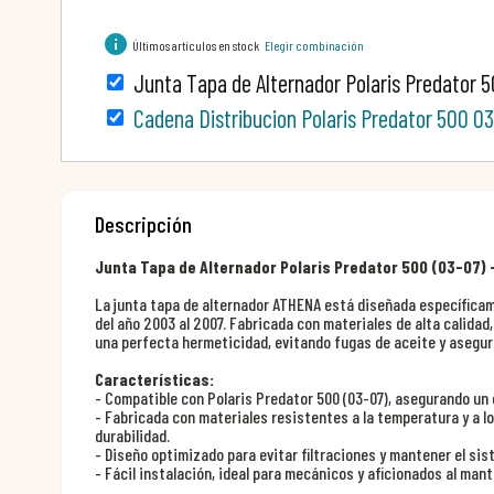
info
Últimos artículos en stock
Elegir combinación
Junta Tapa de Alternador Polaris Predator 
Cadena Distribucion Polaris Predator 500 0
Descripción
Junta Tapa de Alternador Polaris Predator 500 (03-07)
La junta tapa de alternador ATHENA está diseñada específicam
del año 2003 al 2007. Fabricada con materiales de alta calidad,
una perfecta hermeticidad, evitando fugas de aceite y asegur
Características:
- Compatible con Polaris Predator 500 (03-07), asegurando un 
- Fabricada con materiales resistentes a la temperatura y a l
durabilidad.
- Diseño optimizado para evitar filtraciones y mantener el s
- Fácil instalación, ideal para mecánicos y aficionados al man