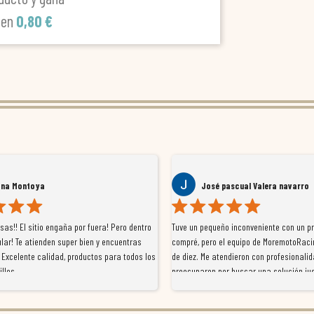
len
0,80 €
ana Montoya
José pascual Valera navarro
as!! El sitio engaña por fuera! Pero dentro
Tuve un pequeño inconveniente con un p
lar! Te atienden super bien y encuentras
compré, pero el equipo de MoremotoRaci
 Excelente calidad, productos para todos los
de diez. Me atendieron con profesionalid
illos
preocuparon por buscar una solución jus
resolvieron el problema de forma rápida 
Da gusto tratar con tiendas que realme