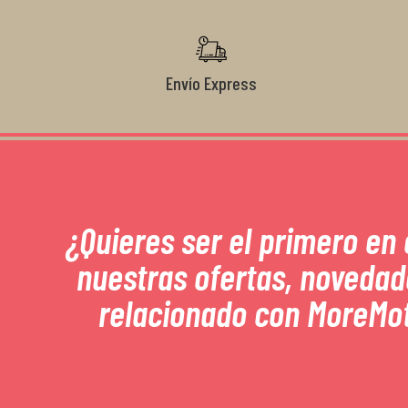
Envío Express
¿Quieres ser el primero en
nuestras ofertas, novedad
relacionado con MoreMo