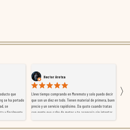
Hector Arotxa
〉
roducto que
Llevo tiempo comprando en Moremoto y solo puedo decir
Vengo
ng se ha portado
que son un diez en todo. Tienen material de primera, buen
la ti
ad, se
precio y un servicio rapidísimo. Da gusto cuando tratas
tiene
ta y finalmente
con gente que sabe de motos y te aconseja sin intentar
traba
y satisfactoria.
venderte por vender. Los pedidos llegan perfectos, bien
y ayu
nte se implican
embalados y siempre a tiempo. Se nota que les importa
busca