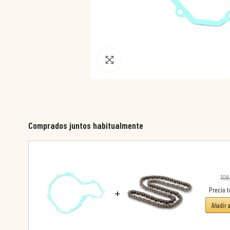
Pincha para agrandar
Comprados juntos habitualmente
108
+
Precio t
Añadir 