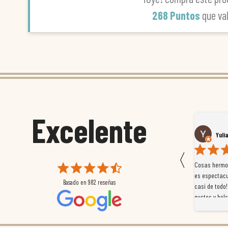
268 Puntos
que va
Excelente
Susana García Luis
Yuli
〈
 que
Magnífica atención al cliente. Tuvimos un pequeño
Cosas hermos
mpleados
retraso en el pedido y desde el minuto uno se
es espectacu
Basado en
982
reseñas
a
preocuparon por ayudarnos en todo. Gracias a Sergio,
casi de todo!
magnífico gestor... atento, amable, un servicio de 10.
gustos y bols
Gracias de nuevo por todo!