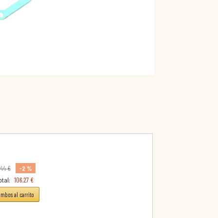
-2 %
,44 €
otal:
106,27 €
ambos al carrito