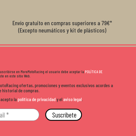
diciones de
el cliente y que disfrutan lo que hacen. Si te gusta la
años 
s lados. Muy
moto y quieres comprar sin complicarte, Moremoto es el
sitio. Calidad, rapidez y buen rollo. ??️
Envío gratuito en compras superiores a 79€*
(Excepto neumáticos y kit de plásticos)
 suscribirse en MoreMotoRacing el usuario debe aceptar la
POLÍTICA DE
te en este sitio Web.
MotoRacing ofertas, promociones y eventos exclusivos acordes a
e historial de compras.
 acepto la
política de privacidad
y el
aviso legal
.
Suscríbete