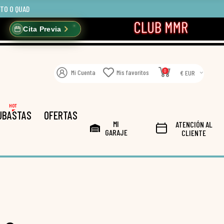
OTO O QUAD
Cita Previa
0
Mi Cuenta
Mis favoritos
€ EUR
HOT
UBASTAS
OFERTAS
MI
ATENCIÓN AL
GARAJE
CLIENTE