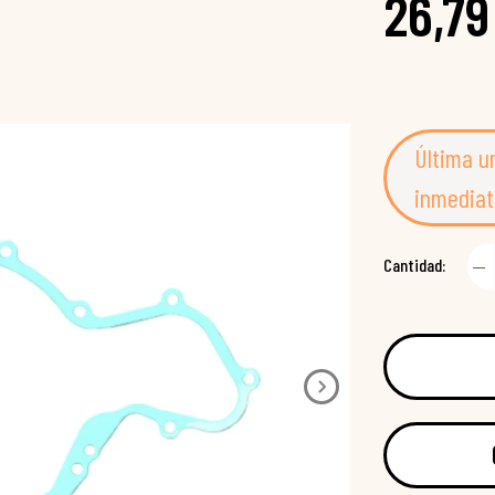
26,79
Última u
inmediat
Cantidad: