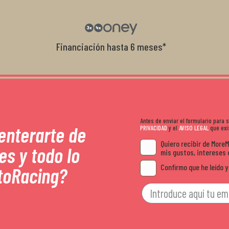
con el cliente, y me ofrecieron unas con
garantía que no me la igualaron en otro
recomendables.
Financiación hasta 6 meses*
Antes de enviar el formulario para
 enterarte de
PRIVACIDAD
y el
AVISO LEGAL
que exis
Quiero recibir de More
es y todo lo
mis gustos, intereses 
Confirmo que he leído y
toRacing?