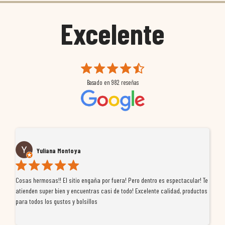
Excelente
Basado en
982
reseñas
Yuliana Montoya
Cosas hermosas!! El sitio engaña por fuera! Pero dentro es espectacular! Te
Tu
atienden super bien y encuentras casi de todo! Excelente calidad, productos
de
para todos los gustos y bolsillos
pr
re
ti