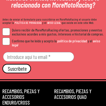
relacionado con MoreMotoRacing?
Antes de enviar el formulario para suscribirse en MoreMotoRacing el usuario debe
aceptar la
POLÍTICA DE PRIVACIDAD
y el
AVISO LEGAL
que existe en este sitio Web.
Quiero recibir de MoreMotoRacing ofertas, promociones y eventos
exclusivos acordes a mis gustos, intereses e historial de compras.
Confirmo que he leído y acepto la
política de privacidad
y el
aviso
legal
.
Suscríbete
RECAMBIOS, PIEZAS Y
RECAMBIOS, PIEZAS Y
ACCESORIOS
ACCESORIOS QUAD
ENDURO/CROSS