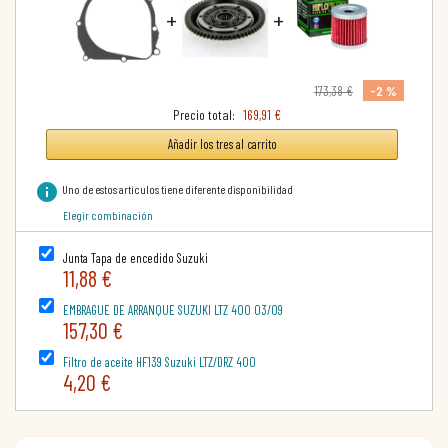
+
+
-2 %
173,38 €
Precio total:
169,91 €
Añadir los tres al carrito
info
Uno de estos artículos tiene diferente disponibilidad
Elegir combinación
Junta Tapa de encedido Suzuki
11,88 €
EMBRAGUE DE ARRANQUE SUZUKI LTZ 400 03/09
157,30 €
Filtro de aceite HF139 Suzuki LTZ/DRZ 400
4,20 €