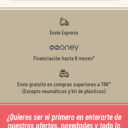
co
r
Envío Express
Financiación hasta 6 meses*
Envío gratuito en compras superiores a 79€*
(Excepto neumáticos y kit de plásticos)
¿Quieres ser el primero en enterarte de
nuestras ofertas, novedades y todo lo