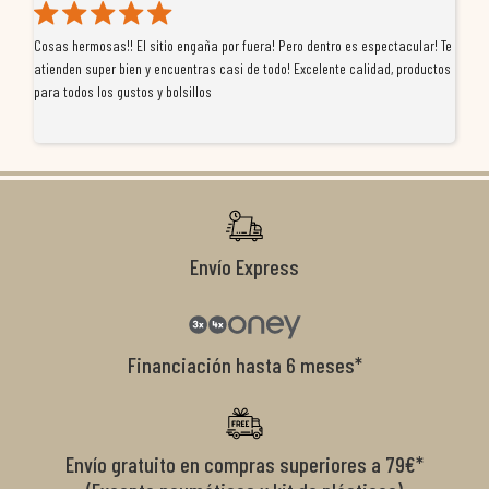
Cosas hermosas!! El sitio engaña por fuera! Pero dentro es espectacular! Te
Tu
atienden super bien y encuentras casi de todo! Excelente calidad, productos
de
para todos los gustos y bolsillos
pr
re
ti
co
r
Envío Express
Financiación hasta 6 meses*
Envío gratuito en compras superiores a 79€*