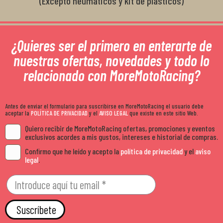
(Excepto neumáticos y kit de plásticos)
¿Quieres ser el primero en enterarte de
nuestras ofertas, novedades y todo lo
relacionado con MoreMotoRacing?
Antes de enviar el formulario para suscribirse en MoreMotoRacing el usuario debe
aceptar la
POLÍTICA DE PRIVACIDAD
y el
AVISO LEGAL
que existe en este sitio Web.
Quiero recibir de MoreMotoRacing ofertas, promociones y eventos
exclusivos acordes a mis gustos, intereses e historial de compras.
Confirmo que he leído y acepto la
política de privacidad
y el
aviso
legal
.
Suscríbete