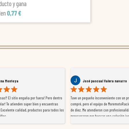
ducto y gana
len
0,77 €
ana Montoya
José pascual Valera navarro
as!! El sitio engaña por fuera! Pero dentro
Tuve un pequeño inconveniente con un p
lar! Te atienden super bien y encuentras
compré, pero el equipo de MoremotoRaci
 Excelente calidad, productos para todos los
de diez. Me atendieron con profesionalid
illos
preocuparon por buscar una solución jus
resolvieron el problema de forma rápida 
Da gusto tratar con tiendas que realme