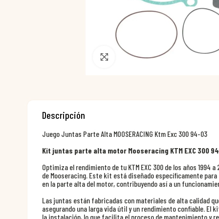
Pincha para agrandar
Descripción
Juego Juntas Parte Alta MOOSERACING Ktm Exc 300 94-03
Kit juntas parte alta motor Mooseracing KTM EXC 300 9
Optimiza el rendimiento de tu KTM EXC 300 de los años 1994 a 2
de Mooseracing. Este kit está diseñado específicamente para 
en la parte alta del motor, contribuyendo así a un funcionamie
Las juntas están fabricadas con materiales de alta calidad qu
asegurando una larga vida útil y un rendimiento confiable. El k
la instalación, lo que facilita el proceso de mantenimiento y r