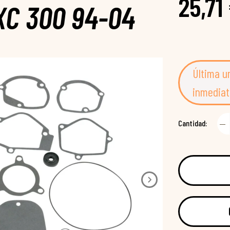
25,71
XC 300 94-04
Última u
inmediat
Cantidad: