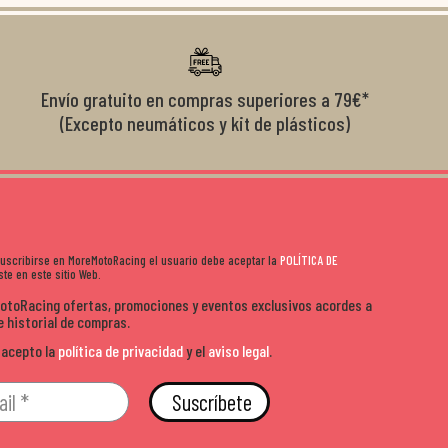
diciones de
el cliente y que disfrutan lo que hacen. Si te gusta la
años 
s lados. Muy
moto y quieres comprar sin complicarte, Moremoto es el
sitio. Calidad, rapidez y buen rollo. ??️
Envío gratuito en compras superiores a 79€*
(Excepto neumáticos y kit de plásticos)
 suscribirse en MoreMotoRacing el usuario debe aceptar la
POLÍTICA DE
te en este sitio Web.
MotoRacing ofertas, promociones y eventos exclusivos acordes a
e historial de compras.
 acepto la
política de privacidad
y el
aviso legal
.
Suscríbete