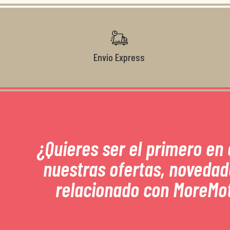
Envío Express
¿Quieres ser el primero en
nuestras ofertas, novedad
relacionado con MoreMo