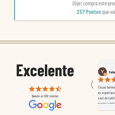
¡Oye! compra este pro
257 Puntos
que va
Excelente
Susana García Luis
Yuli
〈
 que
Magnífica atención al cliente. Tuvimos un pequeño
Cosas hermos
mpleados
retraso en el pedido y desde el minuto uno se
es espectacu
Basado en
982
reseñas
a
preocuparon por ayudarnos en todo. Gracias a Sergio,
casi de todo!
magnífico gestor... atento, amable, un servicio de 10.
gustos y bols
Gracias de nuevo por todo!