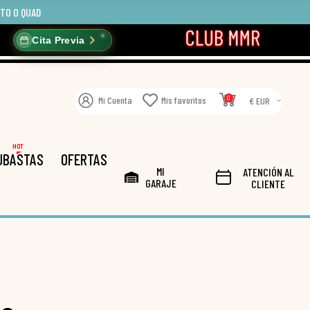
OTO O QUAD
Cita Previa
0
Mi Cuenta
Mis favoritos
€ EUR
HOT
UBASTAS
OFERTAS
MI
ATENCIÓN AL
GARAJE
CLIENTE