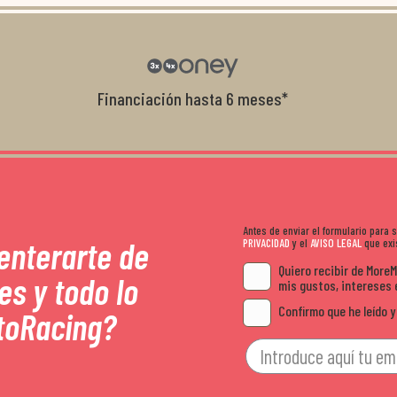
con el cliente, y me ofrecieron unas con
garantía que no me la igualaron en otro
recomendables.
Financiación hasta 6 meses*
Antes de enviar el formulario para
 enterarte de
PRIVACIDAD
y el
AVISO LEGAL
que exis
Quiero recibir de More
es y todo lo
mis gustos, intereses 
Confirmo que he leído y
toRacing?