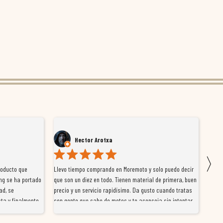
Hector Arotxa
〉
roducto que
Llevo tiempo comprando en Moremoto y solo puedo decir
Vengo
ng se ha portado
que son un diez en todo. Tienen material de primera, buen
la ti
ad, se
precio y un servicio rapidísimo. Da gusto cuando tratas
tiene
ta y finalmente
con gente que sabe de motos y te aconseja sin intentar
traba
y satisfactoria.
venderte por vender. Los pedidos llegan perfectos, bien
y ayu
nte se implican
embalados y siempre a tiempo. Se nota que les importa
busca