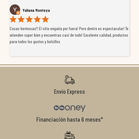
Yuliana Montoya
Cosas hermosas!! El sitio engaña por fuera! Pero dentro es espectacular! Te
Tu
atienden super bien y encuentras casi de todo! Excelente calidad, productos
de
para todos los gustos y bolsillos
pr
re
ti
co
r
Envío Express
Financiación hasta 6 meses*