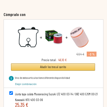
Cómpralo con
+
+
-2 %
47,04 €
Precio total:
46,10 €
Añadir los tres al carrito
info
Uno de estos artículos tiene diferente disponibilidad
Elegir combinación
Junta tapa culata Mooseracing Suzuki LTZ 400 03-14 / DRZ 400 E/SM 00-21
Kawasaki KFX 400 03-06
25,35 €