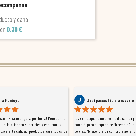
recompensa
ducto y gana
len
0,39 €
ana Montoya
José pascual Valera navarro
as!! El sitio engaña por fuera! Pero dentro
Tuve un pequeño inconveniente con un p
lar! Te atienden super bien y encuentras
compré, pero el equipo de MoremotoRaci
 Excelente calidad, productos para todos los
de diez. Me atendieron con profesionalid