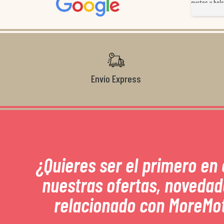
magnífico gestor... atento, amable, un servicio de 10.
gustos y bols
Gracias de nuevo por todo!
Envío Express
¿Quieres ser el primero en
nuestras ofertas, novedad
relacionado con MoreMo