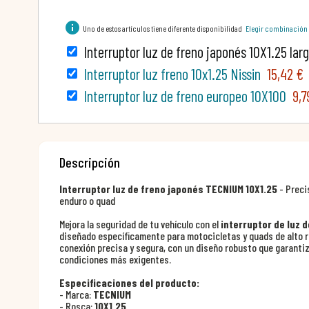
info
Uno de estos artículos tiene diferente disponibilidad
Elegir combinación
Interruptor luz de freno japonés 10X1.25 la
Interruptor luz freno 10x1.25 Nissin
15,42 €
Interruptor luz de freno europeo 10X100
9,7
Descripción
Interruptor luz de freno japonés TECNIUM 10X1.25
- Preci
enduro o quad
Mejora la seguridad de tu vehículo con el
interruptor de luz 
diseñado específicamente para motocicletas y quads de alto r
conexión precisa y segura, con un diseño robusto que garantiz
condiciones más exigentes.
Especificaciones del producto:
- Marca:
TECNIUM
- Rosca:
10X1.25