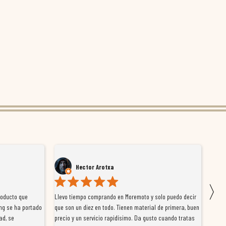
Hector Arotxa
〉
roducto que
Llevo tiempo comprando en Moremoto y solo puedo decir
Vengo
ng se ha portado
que son un diez en todo. Tienen material de primera, buen
la ti
ad, se
precio y un servicio rapidísimo. Da gusto cuando tratas
tiene