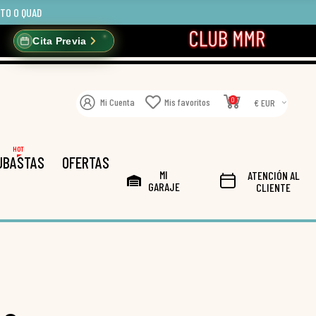
OTO O QUAD
Cita Previa
0
Mi Cuenta
Mis favoritos
€ EUR
HOT
UBASTAS
OFERTAS
MI
ATENCIÓN AL
GARAJE
CLIENTE