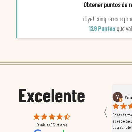
Obtener puntos de 
¡Oye! compra este pro
129 Puntos
que va
Excelente
Susana García Luis
Yuli
〈
 que
Magnífica atención al cliente. Tuvimos un pequeño
Cosas hermos
mpleados
retraso en el pedido y desde el minuto uno se
es espectacu
Basado en
982
reseñas
a
preocuparon por ayudarnos en todo. Gracias a Sergio,
casi de todo!