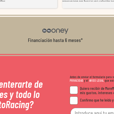
illos
preocuparon por buscar una solución jus
resolvieron el problema de forma rápida 
Da gusto tratar con tiendas que realme
con el cliente, y me ofrecieron unas con
garantía que no me la igualaron en otro
recomendables.
Financiación hasta 6 meses*
Antes de enviar el formulario para
 enterarte de
PRIVACIDAD
y el
AVISO LEGAL
que exis
Quiero recibir de More
es y todo lo
mis gustos, intereses 
Confirmo que he leído y
toRacing?