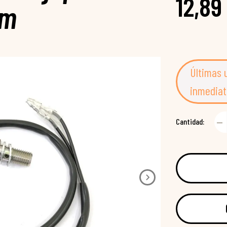
12,89
mm
Últimas 
inmediat
Cantidad: