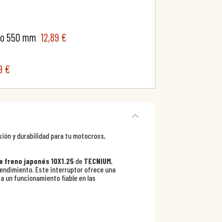
rgo 550 mm
12,89 €
9 €
sión y durabilidad para tu motocross,
de freno japonés 10X1.25
de
TECNIUM
,
endimiento. Este interruptor ofrece una
a un funcionamiento fiable en las