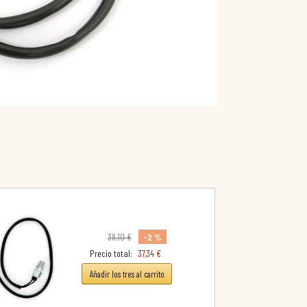
-2 %
38,10 €
Precio total:
37,34 €
Añadir los tres al carrito