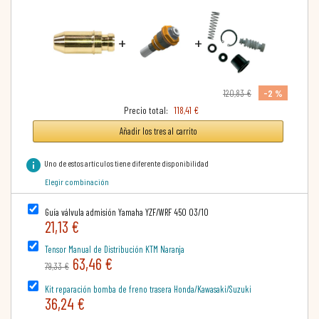
+
+
-2 %
120,83 €
Precio total:
118,41 €
Añadir los tres al carrito
info
Uno de estos artículos tiene diferente disponibilidad
Elegir combinación
Guía válvula admisión Yamaha YZF/WRF 450 03/10
21,13 €
Tensor Manual de Distribución KTM Naranja
63,46 €
79,33 €
Kit reparación bomba de freno trasera Honda/Kawasaki/Suzuki
36,24 €