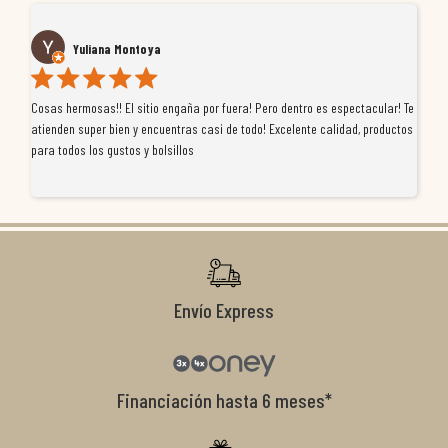
Yuliana Montoya
Cosas hermosas!! El sitio engaña por fuera! Pero dentro es espectacular! Te
Tu
atienden super bien y encuentras casi de todo! Excelente calidad, productos
de
para todos los gustos y bolsillos
pr
re
ti
co
r
Envío Express
Financiación hasta 6 meses*