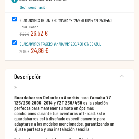
Elegir combinación
GUARDABARROS DELANTERO YAMAHA YZ 125/250 06/14 YZF 250/450
Color: Blanco
26,52 €
31,96 €
GUARDABARROS TRASERO YAMAHA WRF 250/450 03/06 AZUL
24,86 €
29,95 €
Descripción
>
Guardabarros Delantero Acerbis
para
Yamaha YZ
125/250 2006-2014
y
YZF 250/450
es la solución
perfecta para mantener tu moto en óptimas
condiciones durante tus aventuras off-road. Este
guardabarros está diseñado específicamente para
adaptarse a los modelos mencionados, garantizando un
ajuste perfecto y una instalación sencilla.