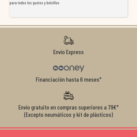
para todos los gustos y bolsillos
pr
re
ti
co
r
Envío Express
Financiación hasta 6 meses*
Envío gratuito en compras superiores a 79€*
(Excepto neumáticos y kit de plásticos)