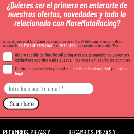
¿Quieres ser el primero en enterarte de
nuestras ofertas, novedades y todo lo
relacionado con MoreMotoRacing?
Antes de enviar el formulario para suscribirse en MoreMotoRacing el usuario debe
aceptar la
POLÍTICA DE PRIVACIDAD
y el
AVISO LEGAL
que existe en este sitio Web.
Quiero recibir de MoreMotoRacing ofertas, promociones y eventos
exclusivos acordes a mis gustos, intereses e historial de compras.
Confirmo que he leído y acepto la
política de privacidad
y el
aviso
legal
.
Suscríbete
RECAMBIOS, PIEZAS Y
RECAMBIOS, PIEZAS Y