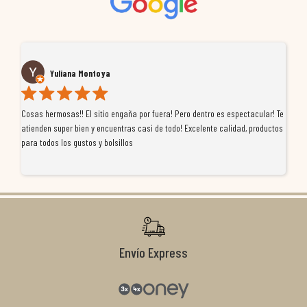
Yuliana Montoya
Cosas hermosas!! El sitio engaña por fuera! Pero dentro es espectacular! Te
Tu
atienden super bien y encuentras casi de todo! Excelente calidad, productos
de
para todos los gustos y bolsillos
pr
re
ti
co
r
Envío Express