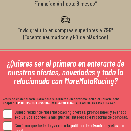
Financiación hasta 6 meses*
Envío gratuito en compras superiores a 79€*
(Excepto neumáticos y kit de plásticos)
¿Quieres ser el primero en enterarte de
nuestras ofertas, novedades y todo lo
relacionado con MoreMotoRacing?
Antes de enviar el formulario para suscribirse en MoreMotoRacing el usuario debe
aceptar la
POLÍTICA DE PRIVACIDAD
y el
AVISO LEGAL
que existe en este sitio Web.
Quiero recibir de MoreMotoRacing ofertas, promociones y eventos
exclusivos acordes a mis gustos, intereses e historial de compras.
Confirmo que he leído y acepto la
política de privacidad
y el
aviso
legal
.