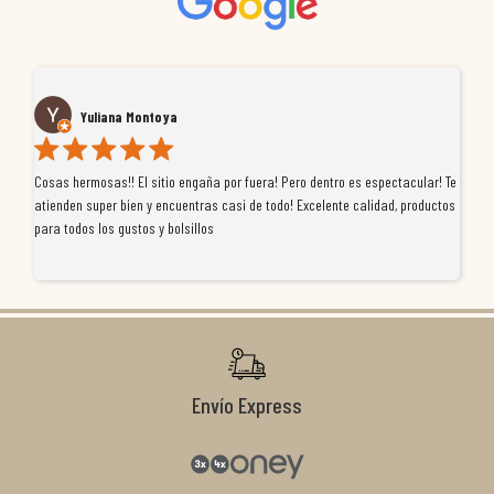
Yuliana Montoya
Cosas hermosas!! El sitio engaña por fuera! Pero dentro es espectacular! Te
Tu
atienden super bien y encuentras casi de todo! Excelente calidad, productos
de
para todos los gustos y bolsillos
pr
re
ti
co
r
Envío Express