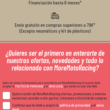
Financiación hasta 6 meses*
Envío gratuito en compras superiores a 79€*
(Excepto neumáticos y kit de plásticos)
¿Quieres ser el primero en enterarte de
nuestras ofertas, novedades y todo lo
relacionado con MoreMotoRacing?
Antes de enviar el formulario para suscribirse en MoreMotoRacing el usuario debe
aceptar la
POLÍTICA DE PRIVACIDAD
y el
AVISO LEGAL
que existe en este sitio Web.
Quiero recibir de MoreMotoRacing ofertas, promociones y eventos
exclusivos acordes a mis gustos, intereses e historial de compras.
Confirmo que he leído y acepto la
política de privacidad
y el
aviso
legal
.