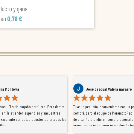
ducto y gana
len
0,78 €
ana Montoya
José pascual Valera navarro
as!! El sitio engaña por fuera! Pero dentro
Tuve un pequeño inconveniente con un p
lar! Te atienden super bien y encuentras
compré, pero el equipo de MoremotoRaci
 Excelente calidad, productos para todos los
de diez. Me atendieron con profesionalid
illos
preocuparon por buscar una solución jus
resolvieron el problema de forma rápida 