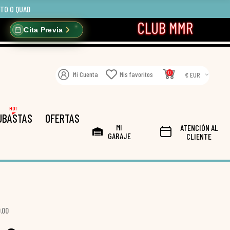
OTO O QUAD
Cita Previa
0
Mi Cuenta
Mis favoritos
€ EUR
HOT
UBASTAS
OFERTAS
MI
ATENCIÓN AL
GARAJE
CLIENTE
.00