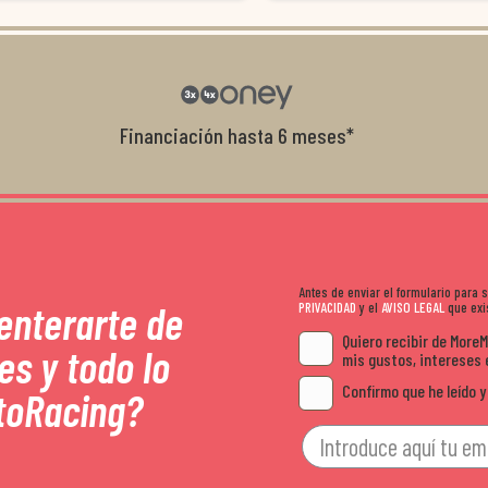
Da gusto tratar con tiendas que realme
con el cliente, y me ofrecieron unas con
garantía que no me la igualaron en otro
recomendables.
Financiación hasta 6 meses*
Antes de enviar el formulario para
 enterarte de
PRIVACIDAD
y el
AVISO LEGAL
que exis
Quiero recibir de More
es y todo lo
mis gustos, intereses 
Confirmo que he leído y
toRacing?