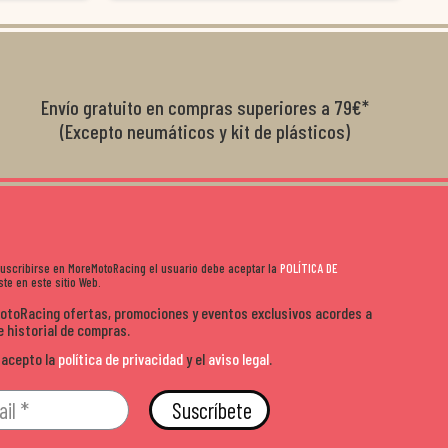
nte se implican
embalados y siempre a tiempo. Se nota que les importa
busca
diciones de
el cliente y que disfrutan lo que hacen. Si te gusta la
años 
s lados. Muy
moto y quieres comprar sin complicarte, Moremoto es el
sitio. Calidad, rapidez y buen rollo. ??️
Envío gratuito en compras superiores a 79€*
(Excepto neumáticos y kit de plásticos)
 suscribirse en MoreMotoRacing el usuario debe aceptar la
POLÍTICA DE
te en este sitio Web.
MotoRacing ofertas, promociones y eventos exclusivos acordes a
e historial de compras.
 acepto la
política de privacidad
y el
aviso legal
.
Suscríbete