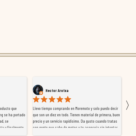
Hector Arotxa
〉
roducto que
Llevo tiempo comprando en Moremoto y solo puedo decir
Vengo
ng se ha portado
que son un diez en todo. Tienen material de primera, buen
la ti
ad, se
precio y un servicio rapidísimo. Da gusto cuando tratas
tiene
ta y finalmente
con gente que sabe de motos y te aconseja sin intentar
traba
y satisfactoria.
venderte por vender. Los pedidos llegan perfectos, bien
y ayu