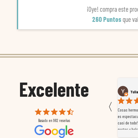
¡Oye! compra este pro
260 Puntos
que va
Excelente
Susana García Luis
Yuli
〈
 que
Magnífica atención al cliente. Tuvimos un pequeño
Cosas hermos
mpleados
retraso en el pedido y desde el minuto uno se
es espectacu
Basado en
982
reseñas
a
preocuparon por ayudarnos en todo. Gracias a Sergio,
casi de todo!
magnífico gestor... atento, amable, un servicio de 10.
gustos y bols
Gracias de nuevo por todo!