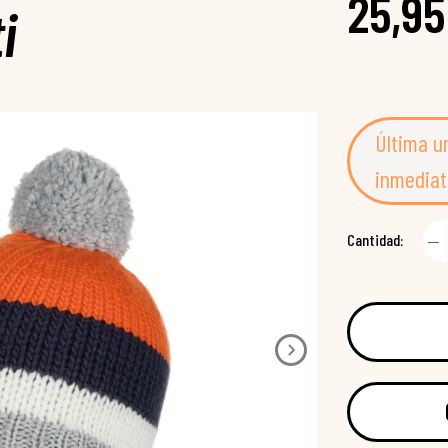
25,95
i
Última u
inmediat
Cantidad: