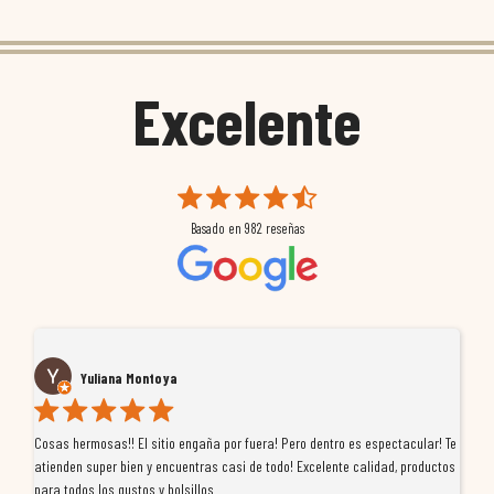
Excelente
Basado en
982
reseñas
Yuliana Montoya
Cosas hermosas!! El sitio engaña por fuera! Pero dentro es espectacular! Te
Tu
atienden super bien y encuentras casi de todo! Excelente calidad, productos
de
para todos los gustos y bolsillos
pr