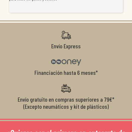
re
ti
co
r
Envío Express
Financiación hasta 6 meses*
Envío gratuito en compras superiores a 79€*
(Excepto neumáticos y kit de plásticos)