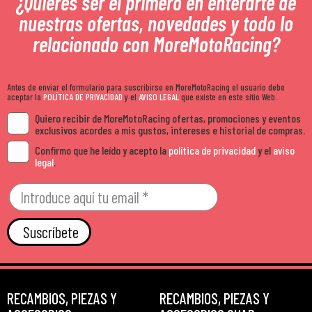
¿Quieres ser el primero en enterarte de
nuestras ofertas, novedades y todo lo
relacionado con MoreMotoRacing?
Antes de enviar el formulario para suscribirse en MoreMotoRacing el usuario debe
aceptar la
POLÍTICA DE PRIVACIDAD
y el
AVISO LEGAL
que existe en este sitio Web.
Quiero recibir de MoreMotoRacing ofertas, promociones y eventos
exclusivos acordes a mis gustos, intereses e historial de compras.
Confirmo que he leído y acepto la
política de privacidad
y el
aviso
legal
.
Suscríbete
RECAMBIOS, PIEZAS Y
RECAMBIOS, PIEZAS Y