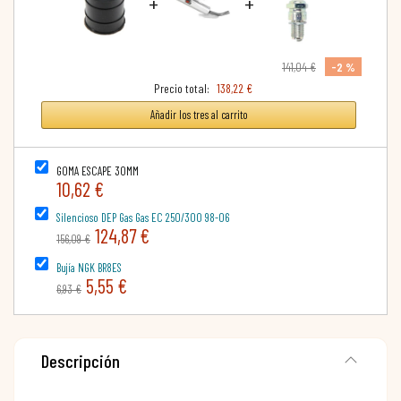
+
+
-2 %
141,04 €
Precio total:
138,22 €
Añadir los tres al carrito
GOMA ESCAPE 30MM
10,62 €
Silencioso DEP Gas Gas EC 250/300 98-06
124,87 €
156,09 €
Bujía NGK BR8ES
5,55 €
6,93 €
Descripción