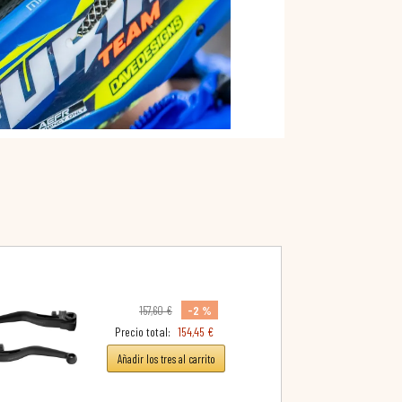
-2 %
157,60 €
Precio total:
154,45 €
Añadir los tres al carrito