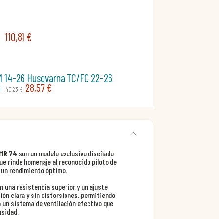
4
110,81 €
M 14-26 Husqvarna TC/FC 22-26
6
28,57 €
40,23 €
 MR 74
son un modelo exclusivo diseñado
ue rinde homenaje al reconocido piloto de
 un rendimiento óptimo.
n una resistencia superior y un ajuste
ón clara y sin distorsiones, permitiendo
 un sistema de ventilación efectivo que
nsidad.