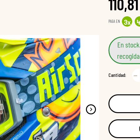
110,81
PAGA EN
3
x
En stock
recogida
Cantidad: