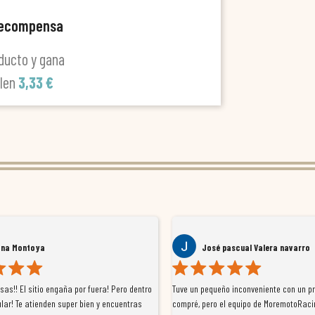
recompensa
ducto y gana
alen
3,33 €
ana Montoya
José pascual Valera navarro
as!! El sitio engaña por fuera! Pero dentro
Tuve un pequeño inconveniente con un p
lar! Te atienden super bien y encuentras
compré, pero el equipo de MoremotoRaci