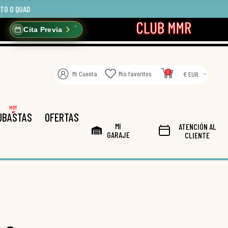
OTO O QUAD
Cita Previa
0
Mi Cuenta
Mis favoritos
€ EUR
HOT
UBASTAS
OFERTAS
MI
ATENCIÓN AL
GARAJE
CLIENTE