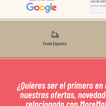
a
preocuparon por ayudarnos en todo. Gracias a Sergio,
casi de todo!
magnífico gestor... atento, amable, un servicio de 10.
gustos y bols
Gracias de nuevo por todo!
Envío Express
¿Quieres ser el primero en
nuestras ofertas, novedad
relacionado con MoreMo