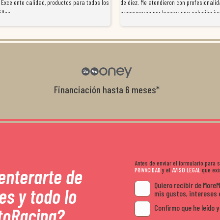
 Excelente calidad, productos para todos los
de diez. Me atendieron con profesionalid
illos
preocuparon por buscar una solución jus
resolvieron el problema de forma rápida 
Da gusto tratar con tiendas que realme
con el cliente, y me ofrecieron unas con
garantía que no me la igualaron en otro
recomendables.
Financiación hasta 6 meses*
Antes de enviar el formulario para
 enterarte de
PRIVACIDAD
y el
AVISO LEGAL
que exis
Quiero recibir de More
es y todo lo
mis gustos, intereses 
Confirmo que he leído y
toRacing?