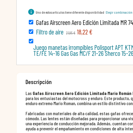
info
Uno de estos artículos tiene diferente disponibilidad
Elegir combinación
Gafas Airscreen Aero Edición Limitada MR 7
Filtro de aire
18,22 €
21,95 €
Juego manetas irrompibles Polisport APT KT
TE/FE 14-16 Gas Gas MC/F 21-26 Sherco 15-2
Descripción
Las
Gafas Airscreen Aero Edición Limitada Mario Román
para los entusiastas del motocross y enduro. Este producto, q
enduro extremo Mario Roman, combina un estilo distintivo con
Fabricadas con materiales de alta calidad, estas gafas ofrece
cómodo. Las lentes están diseñadas para proporcionar una visi
una experiencia de conducción mejorada. Además, cuentan con
ayuda a prevenir el empañamiento en condiciones de alta inte