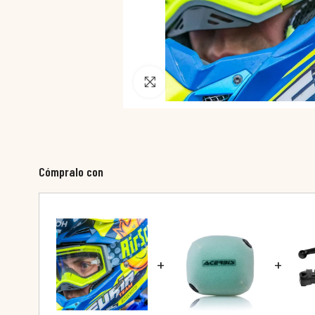
Pincha para agrandar
Cómpralo con
+
+