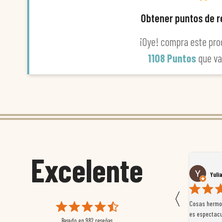
Obtener puntos de 
¡Oye! compra este pro
1108 Puntos
que v
Excelente
Susana García Luis
Yuli
〈
 que
Magnífica atención al cliente. Tuvimos un pequeño
Cosas hermos
mpleados
retraso en el pedido y desde el minuto uno se
es espectacu
Basado en
982
reseñas