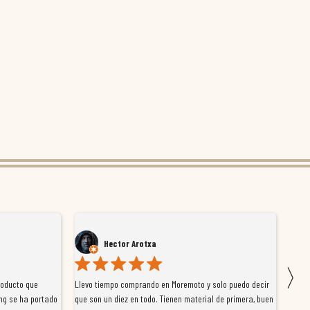
Hector Arotxa
〉
roducto que
Llevo tiempo comprando en Moremoto y solo puedo decir
Vengo
ng se ha portado
que son un diez en todo. Tienen material de primera, buen
la ti