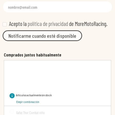
Acepto la
política de privacidad
de MoreMotoRacing.
Notificarme cuando esté disponible
Comprados juntos habitualmente
info
Artículos actualmente sin stock
Elegir combinación
Gafas Thor Combat niño