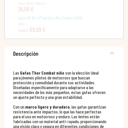
Color: Negro / Blanco
26,56 €
Casco LS2 MX 437 Fast Evo II Mini Crusher (22.06)
Talla: L
69,99 €
118,99 €
Descripción
Las
Gafas Thor Combat niño
son la elección ideal
para jóvenes pilotos de motocross que buscan
protección y comodidad durante sus actividades.
Diseñadas específicamente para adaptarse a las
necesidades de los más pequeños, estas gafas ofrecen
un ajuste perfecto y una gran estabilidad.
Con un
marco ligero y duradero
, las gafas garantizan
resistencia ante impactos, lo que las hace perfectas
para el uso en motocross y enduro. Las lentes están
fabricadas con un material anti-rayado, proporcionando
una visión clara y segura en diferentes condiciones de