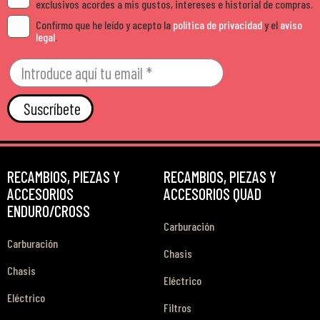
exclusivos acordes a mis gustos, intereses e historial de compras.
Confirmo que he leído y acepto la
política de privacidad
y el
aviso
legal
.
Suscríbete
RECAMBIOS, PIEZAS Y
RECAMBIOS, PIEZAS Y
ACCESORIOS
ACCESORIOS QUAD
ENDURO/CROSS
Carburación
Carburación
Chasis
Chasis
Eléctrico
Eléctrico
Filtros