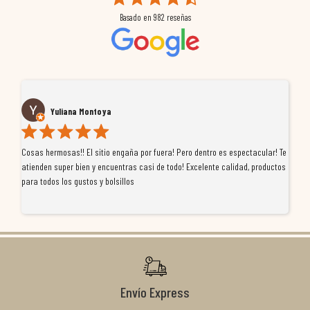
Basado en
982
reseñas
Yuliana Montoya
Cosas hermosas!! El sitio engaña por fuera! Pero dentro es espectacular! Te
Tu
atienden super bien y encuentras casi de todo! Excelente calidad, productos
de
para todos los gustos y bolsillos
pr
re
ti
co
r
Envío Express