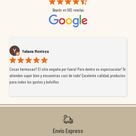
Basado en
982
reseñas
Yuliana Montoya
Cosas hermosas!! El sitio engaña por fuera! Pero dentro es espectacular! Te
Tu
atienden super bien y encuentras casi de todo! Excelente calidad, productos
de
para todos los gustos y bolsillos
pr
re
ti
co
r
Envío Express