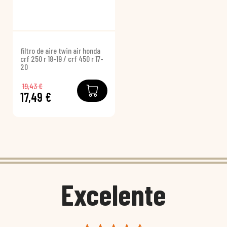
filtro de aire twin air honda
crf 250 r 18-19 / crf 450 r 17-
20
19,43 €
17,49 €
Excelente