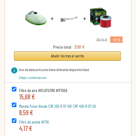
+
+
-2 %
28,44 €
Precio total:
27,87 €
Añadir los tres al carrito
info
Uno de estos artículos tiene diferente disponibilidad
Elegir combinación
Filtro de aire HIFLOFILTRO HFF1026
15,68 €
Maneta freno Honda CRF 250 R 07-26/ CRF 450 R 07-26
8,59 €
Filtro de aceite HF116
4,17 €