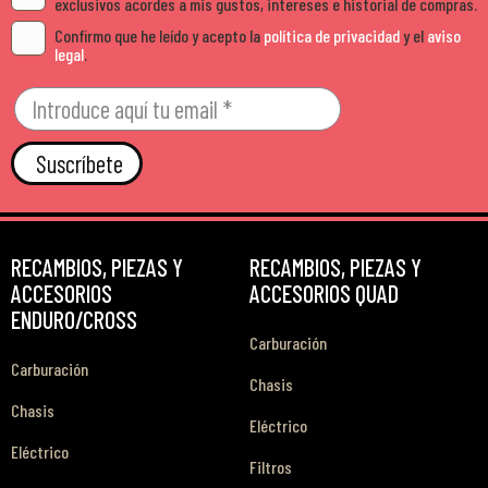
exclusivos acordes a mis gustos, intereses e historial de compras.
Confirmo que he leído y acepto la
política de privacidad
y el
aviso
legal
.
Suscríbete
RECAMBIOS, PIEZAS Y
RECAMBIOS, PIEZAS Y
ACCESORIOS
ACCESORIOS QUAD
ENDURO/CROSS
Carburación
Carburación
Chasis
Chasis
Eléctrico
Eléctrico
Filtros