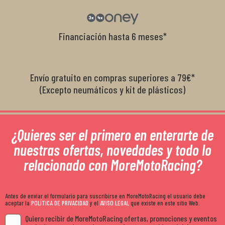
Financiación hasta 6 meses*
Envío gratuito en compras superiores a 79€*
(Excepto neumáticos y kit de plásticos)
¿Quieres ser el primero en enterarte de
nuestras ofertas, novedades y todo lo
relacionado con MoreMotoRacing?
Antes de enviar el formulario para suscribirse en MoreMotoRacing el usuario debe
aceptar la
POLÍTICA DE PRIVACIDAD
y el
AVISO LEGAL
que existe en este sitio Web.
Quiero recibir de MoreMotoRacing ofertas, promociones y eventos