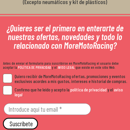
(Excepto neumáticos y kit de plásticos)
¿Quieres ser el primero en enterarte de
nuestras ofertas, novedades y todo lo
relacionado con MoreMotoRacing?
Antes de enviar el formulario para suscribirse en MoreMotoRacing el usuario debe
aceptar la
POLÍTICA DE PRIVACIDAD
y el
AVISO LEGAL
que existe en este sitio Web.
Quiero recibir de MoreMotoRacing ofertas, promociones y eventos
exclusivos acordes a mis gustos, intereses e historial de compras.
Confirmo que he leído y acepto la
política de privacidad
y el
aviso
legal
.
Suscríbete