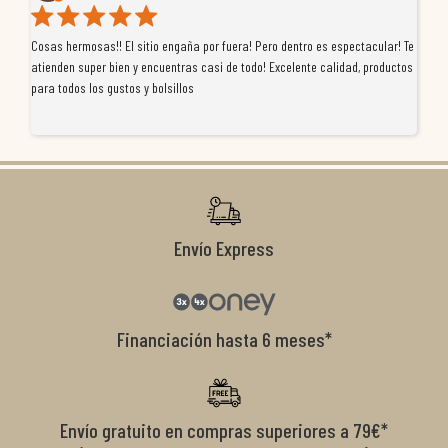
Cosas hermosas!! El sitio engaña por fuera! Pero dentro es espectacular! Te
Tu
atienden super bien y encuentras casi de todo! Excelente calidad, productos
de
para todos los gustos y bolsillos
pr
re
ti
co
r
Envío Express
Financiación hasta 6 meses*
Envío gratuito en compras superiores a 79€*