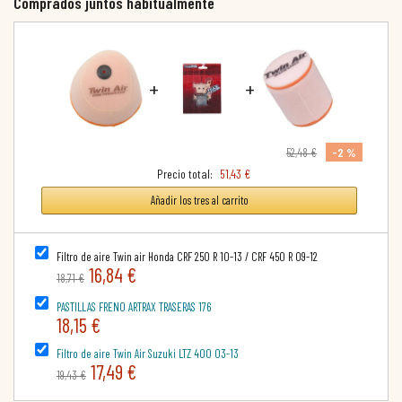
Comprados juntos habitualmente
+
+
-2 %
52,48 €
Precio total:
51,43 €
Añadir los tres al carrito
Filtro de aire Twin air Honda CRF 250 R 10-13 / CRF 450 R 09-12
16,84 €
18,71 €
PASTILLAS FRENO ARTRAX TRASERAS 176
18,15 €
Filtro de aire Twin Air Suzuki LTZ 400 03-13
17,49 €
19,43 €