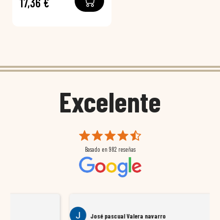
17,36 €
Excelente
Basado en
982
reseñas
José pascual Valera navarro