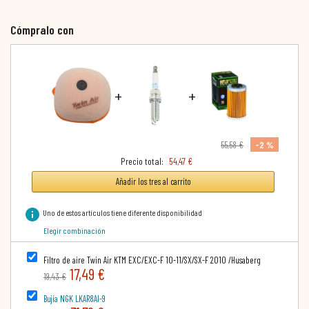
Cómpralo con
+
+
-2 %
55,58 €
Precio total:
54,47 €
Añadir los tres al carrito
info
Uno de estos artículos tiene diferente disponibilidad
Elegir combinación
Filtro de aire Twin Air KTM EXC/EXC-F 10-11/SX/SX-F 2010 /Husaberg
17,49 €
19,43 €
Bujía NGK LKAR8AI-9