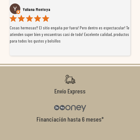
Yuliana Montoya
Cosas hermosas!! El sitio engaña por fuera! Pero dentro es espectacular! Te
Tu
atienden super bien y encuentras casi de todo! Excelente calidad, productos
de
para todos los gustos y bolsillos
pr
re
ti
co
r
Envío Express
Financiación hasta 6 meses*