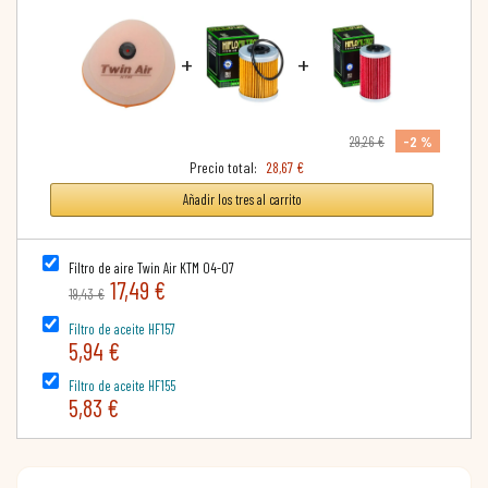
+
+
-2 %
29,26 €
Precio total:
28,67 €
Añadir los tres al carrito
Filtro de aire Twin Air KTM 04-07
17,49 €
19,43 €
Filtro de aceite HF157
5,94 €
Filtro de aceite HF155
5,83 €