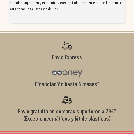
atienden super bien y encuentras casi de todo! Excelente calidad, productos
de
para todos los gustos y bolsillos
pr
re
ti
co
r
Envío Express
Financiación hasta 6 meses*
Envío gratuito en compras superiores a 79€*
(Excepto neumáticos y kit de plásticos)