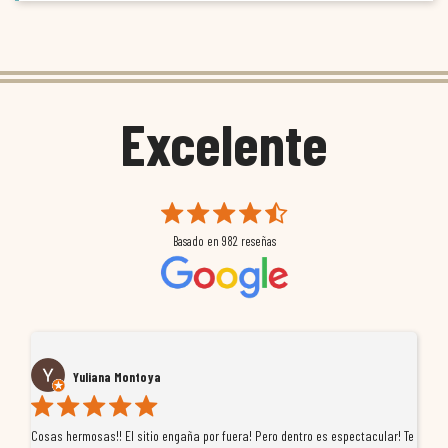
Excelente
Basado en
982
reseñas
Yuliana Montoya
Cosas hermosas!! El sitio engaña por fuera! Pero dentro es espectacular! Te
Tu