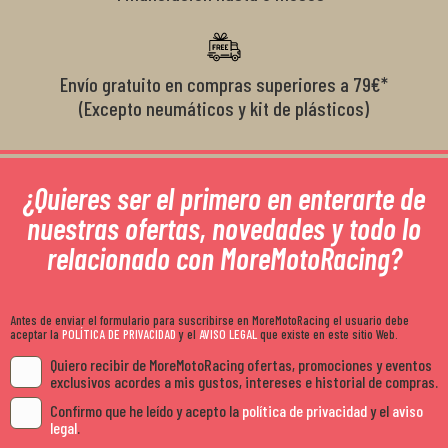
Envío gratuito en compras superiores a 79€*
(Excepto neumáticos y kit de plásticos)
¿Quieres ser el primero en enterarte de
nuestras ofertas, novedades y todo lo
relacionado con MoreMotoRacing?
Antes de enviar el formulario para suscribirse en MoreMotoRacing el usuario debe
aceptar la
POLÍTICA DE PRIVACIDAD
y el
AVISO LEGAL
que existe en este sitio Web.
Quiero recibir de MoreMotoRacing ofertas, promociones y eventos
exclusivos acordes a mis gustos, intereses e historial de compras.
Confirmo que he leído y acepto la
política de privacidad
y el
aviso
legal
.