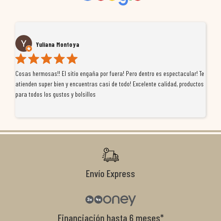
Yuliana Montoya
Cosas hermosas!! El sitio engaña por fuera! Pero dentro es espectacular! Te
Tu
atienden super bien y encuentras casi de todo! Excelente calidad, productos
de
para todos los gustos y bolsillos
pr
re
ti
co
r
Envío Express
Financiación hasta 6 meses*