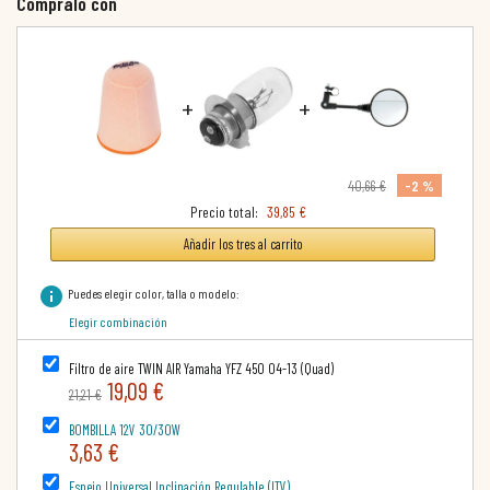
Cómpralo con
+
+
-2 %
40,66 €
Precio total:
39,85 €
Añadir los tres al carrito
info
Puedes elegir color, talla o modelo:
Elegir combinación
Filtro de aire TWIN AIR Yamaha YFZ 450 04-13 (Quad)
19,09 €
21,21 €
BOMBILLA 12V 30/30W
3,63 €
Espejo Universal Inclinación Regulable (ITV)