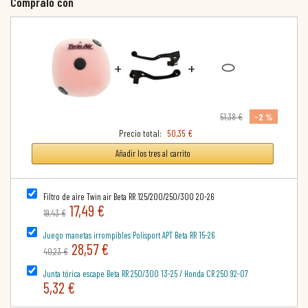
Cómpralo con
+
+
-2 %
51,38 €
Precio total:
50,35 €
Añadir los tres al carrito
Filtro de aire Twin air Beta RR 125/200/250/300 20-26
17,49 €
19,43 €
Juego manetas irrompibles Polisport APT Beta RR 15-26
28,57 €
40,23 €
Junta tórica escape Beta RR 250/300 13-25 / Honda CR 250 92-07
5,32 €