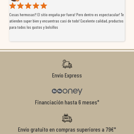
Cosas hermosas!! El sitio engaña por fuera! Pero dentro es espectacular! Te
Tu
atienden super bien y encuentras casi de todo! Excelente calidad, productos
de
para todos los gustos y bolsillos
pr
re
ti
co
r
Envío Express
Financiación hasta 6 meses*
Envío gratuito en compras superiores a 79€*