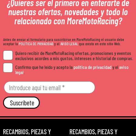
¿Quieres ser el primero en enterarte de
nuestras ofertas, novedades y todo lo
relacionado con MoreMotoRacing?
Antes de enviar el formulario para suscribirse en MoreMotoRacing el usuario debe
aceptar la
POLÍTICA DE PRIVACIDAD
y el
AVISO LEGAL
que existe en este sitio Web.
Quiero recibir de MoreMotoRacing ofertas, promociones y eventos
exclusivos acordes a mis gustos, intereses e historial de compras.
Confirmo que he leído y acepto la
política de privacidad
y el
aviso
legal
.
Suscríbete
RECAMBIOS, PIEZAS Y
RECAMBIOS, PIEZAS Y