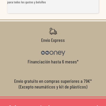
para todos los gustos y bolsillos
pr
re
ti
co
r
Envío Express
Financiación hasta 6 meses*
Envío gratuito en compras superiores a 79€*
(Excepto neumáticos y kit de plásticos)