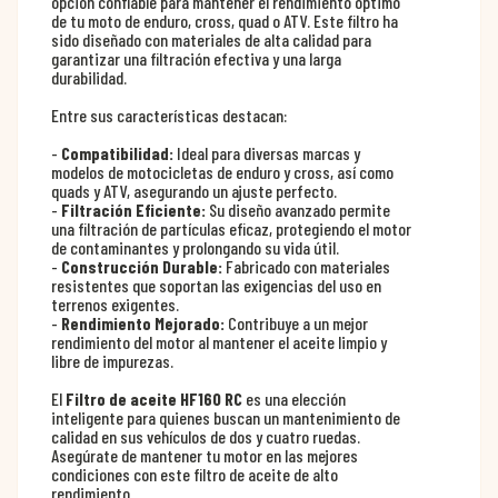
opción confiable para mantener el rendimiento óptimo
de tu moto de enduro, cross, quad o ATV. Este filtro ha
sido diseñado con materiales de alta calidad para
garantizar una filtración efectiva y una larga
durabilidad.
Entre sus características destacan:
-
Compatibilidad:
Ideal para diversas marcas y
modelos de motocicletas de enduro y cross, así como
quads y ATV, asegurando un ajuste perfecto.
-
Filtración Eficiente:
Su diseño avanzado permite
una filtración de partículas eficaz, protegiendo el motor
de contaminantes y prolongando su vida útil.
-
Construcción Durable:
Fabricado con materiales
resistentes que soportan las exigencias del uso en
terrenos exigentes.
-
Rendimiento Mejorado:
Contribuye a un mejor
rendimiento del motor al mantener el aceite limpio y
libre de impurezas.
El
Filtro de aceite HF160 RC
es una elección
inteligente para quienes buscan un mantenimiento de
calidad en sus vehículos de dos y cuatro ruedas.
Asegúrate de mantener tu motor en las mejores
condiciones con este filtro de aceite de alto
rendimiento.