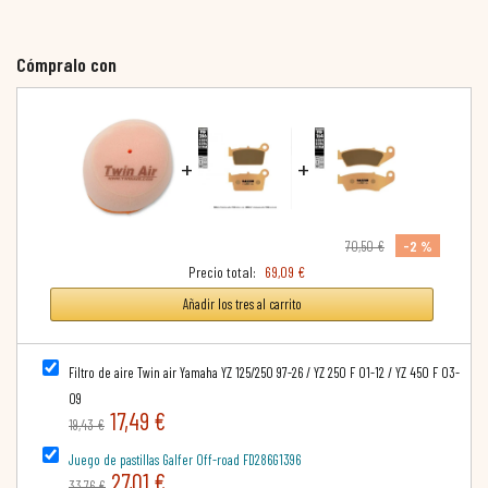
Cómpralo con
+
+
-2 %
70,50 €
Precio total:
69,09 €
Añadir los tres al carrito
Filtro de aire Twin air Yamaha YZ 125/250 97-26 / YZ 250 F 01-12 / YZ 450 F 03-
09
17,49 €
19,43 €
Juego de pastillas Galfer Off-road FD286G1396
27,01 €
33,76 €