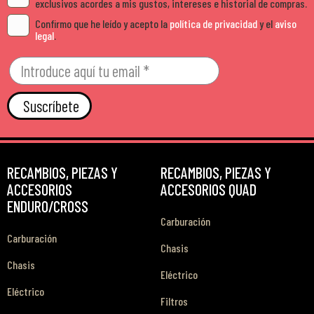
exclusivos acordes a mis gustos, intereses e historial de compras.
Confirmo que he leído y acepto la
política de privacidad
y el
aviso
legal
.
Suscríbete
RECAMBIOS, PIEZAS Y
RECAMBIOS, PIEZAS Y
ACCESORIOS
ACCESORIOS QUAD
ENDURO/CROSS
Carburación
Carburación
Chasis
Chasis
Eléctrico
Eléctrico
Filtros