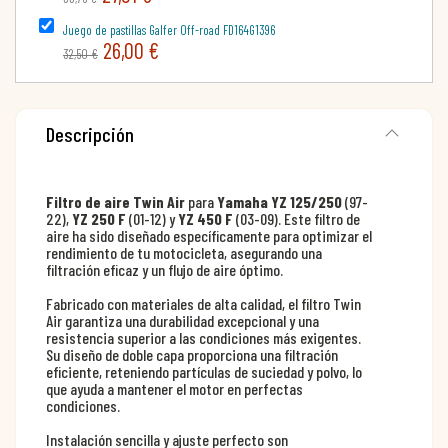
Juego de pastillas Galfer Off-road FD164G1396
26,00 €
32,50 €
Descripción
Filtro de aire Twin Air
para
Yamaha YZ 125/250
(97-
22),
YZ 250 F
(01-12) y
YZ 450 F
(03-09). Este filtro de
aire ha sido diseñado específicamente para optimizar el
rendimiento de tu motocicleta, asegurando una
filtración eficaz y un flujo de aire óptimo.
Fabricado con materiales de alta calidad, el filtro Twin
Air garantiza una durabilidad excepcional y una
resistencia superior a las condiciones más exigentes.
Su diseño de doble capa proporciona una filtración
eficiente, reteniendo partículas de suciedad y polvo, lo
que ayuda a mantener el motor en perfectas
condiciones.
Instalación sencilla y ajuste perfecto son