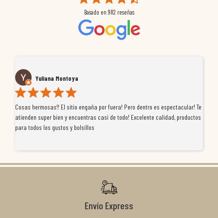
Basado en
982
reseñas
Yuliana Montoya
Cosas hermosas!! El sitio engaña por fuera! Pero dentro es espectacular! Te
Tu
atienden super bien y encuentras casi de todo! Excelente calidad, productos
de
para todos los gustos y bolsillos
pr
re
ti
co
r
Envío Express