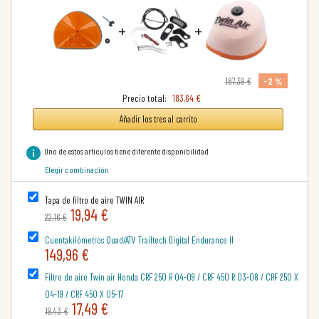
+
+
-2 %
187,39 €
Precio total:
183,64 €
Añadir los tres al carrito
info
Uno de estos artículos tiene diferente disponibilidad
Elegir combinación
Tapa de filtro de aire TWIN AIR
19,94 €
22,16 €
Cuentakilómetros Quad/ATV Trailtech Digital Endurance II
149,96 €
Filtro de aire Twin air Honda CRF 250 R 04-09 / CRF 450 R 03-08 / CRF 250 X
04-19 / CRF 450 X 05-17
17,49 €
19,43 €