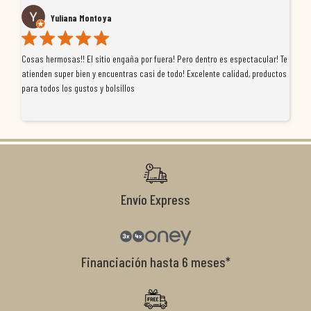
Yuliana Montoya
Cosas hermosas!! El sitio engaña por fuera! Pero dentro es espectacular! Te
Tu
atienden super bien y encuentras casi de todo! Excelente calidad, productos
de
para todos los gustos y bolsillos
pr
re
ti
co
r
Envío Express
Financiación hasta 6 meses*