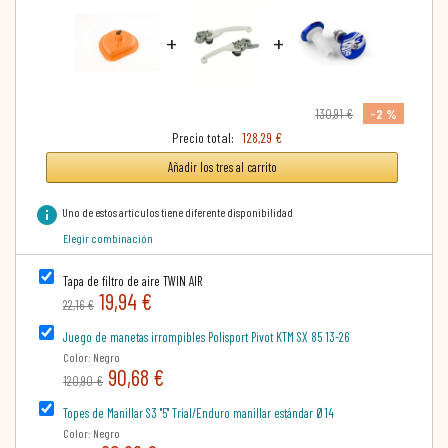
+
+
-2 %
130,91 €
Precio total:
128,29 €
Añadir los tres al carrito
info
Uno de estos artículos tiene diferente disponibilidad
Elegir combinación
Tapa de filtro de aire TWIN AIR
19,94 €
22,16 €
Juego de manetas irrompibles Polisport Pivot KTM SX 85 13-26
Color: Negro
90,68 €
120,90 €
Topes de Manillar S3 "5" Trial/Enduro manillar estándar Ø14
Color: Negro