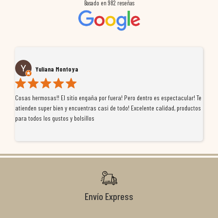
Basado en
982
reseñas
Yuliana Montoya
Cosas hermosas!! El sitio engaña por fuera! Pero dentro es espectacular! Te
Tu
atienden super bien y encuentras casi de todo! Excelente calidad, productos
de
para todos los gustos y bolsillos
pr
re
ti
co
r
Envío Express