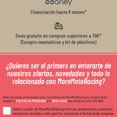
Financiación hasta 6 meses*
Envío gratuito en compras superiores a 79€*
(Excepto neumáticos y kit de plásticos)
¿Quieres ser el primero en enterarte de
nuestras ofertas, novedades y todo lo
relacionado con MoreMotoRacing?
Antes de enviar el formulario para suscribirse en MoreMotoRacing el usuario debe
aceptar la
POLÍTICA DE PRIVACIDAD
y el
AVISO LEGAL
que existe en este sitio Web.
Quiero recibir de MoreMotoRacing ofertas, promociones y eventos
exclusivos acordes a mis gustos, intereses e historial de compras.