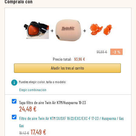
Cómpralo con
+
+
-2 %
95,88 €
Precio total:
93,96 €
Añadir los tres al carrito
info
Puedes elegir color, talla o modelo:
Elegir combinación
Tapa filtro de aire Twin Air KTM/Husqvarna 19-23
24,48 €
Filtro de aire Twin Air KTM SX/SXF 16-22/EXC/EXC-F 17-23 / Husqvarna / Gas
Gas
17,49 €
19,43 €