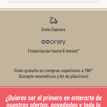
ti
co
r
Envío Express
Financiación hasta 6 meses*
Envío gratuito en compras superiores a 79€*
(Excepto neumáticos y kit de plásticos)
¿Quieres ser el primero en enterarte de
nuestras ofertas, novedades y todo lo