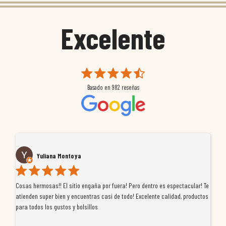
Excelente
Basado en
982
reseñas
Yuliana Montoya
Cosas hermosas!! El sitio engaña por fuera! Pero dentro es espectacular! Te
Tu
atienden super bien y encuentras casi de todo! Excelente calidad, productos
de
para todos los gustos y bolsillos
pr
re