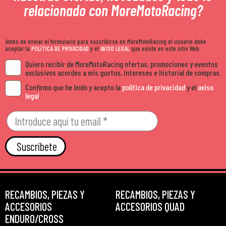
relacionado con MoreMotoRacing?
Antes de enviar el formulario para suscribirse en MoreMotoRacing el usuario debe
aceptar la
POLÍTICA DE PRIVACIDAD
y el
AVISO LEGAL
que existe en este sitio Web.
Quiero recibir de MoreMotoRacing ofertas, promociones y eventos
exclusivos acordes a mis gustos, intereses e historial de compras.
Confirmo que he leído y acepto la
política de privacidad
y el
aviso
legal
.
Suscríbete
RECAMBIOS, PIEZAS Y
RECAMBIOS, PIEZAS Y
ACCESORIOS
ACCESORIOS QUAD
ENDURO/CROSS